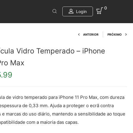
0
Login
Product navi
ANTERIOR
PRÓXIMO
ícula Vidro Temperado – iPhone
Pro Max
5.99
ula de vidro temperado para iPhone 11 Pro Max, com dureza
espessura de 0,33 mm. Ajuda a proteger o ecrã contra
s e marcas do uso diário, mantendo a sensibilidade ao toque
patibilidade com a maioria das capas.