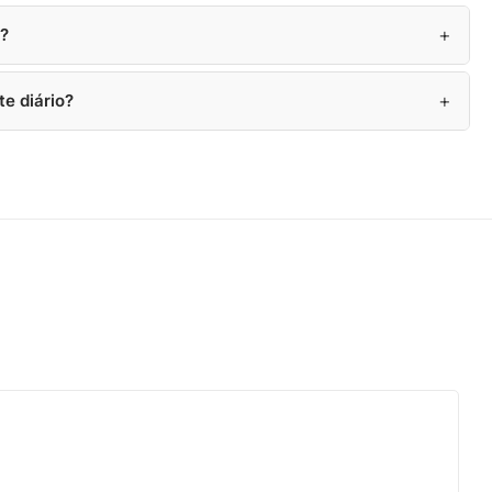
+
s?
+
te diário?