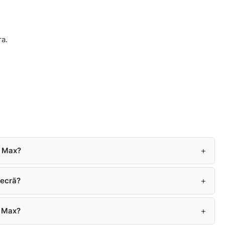
ra.
+
o Max?
+
 ecrã?
+
o Max?