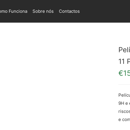
omo Funciona
Sobre nós
Contactos
Pel
11 
€
1
Pelíc
9H e 
risco
e com