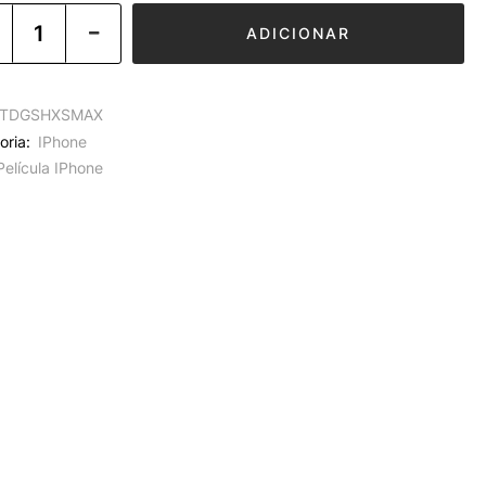
ADICIONAR
TDGSHXSMAX
oria:
IPhone
Película IPhone