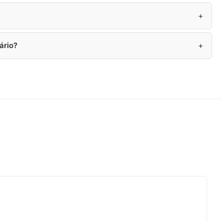
+
+
ário?