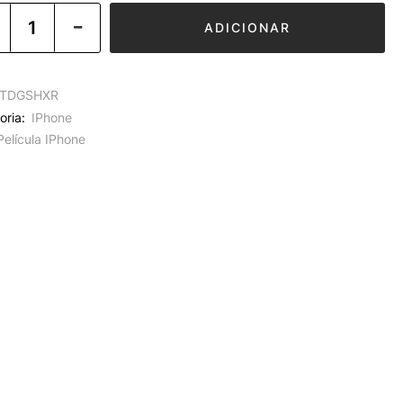
ADICIONAR
TDGSHXR
oria:
IPhone
Película IPhone