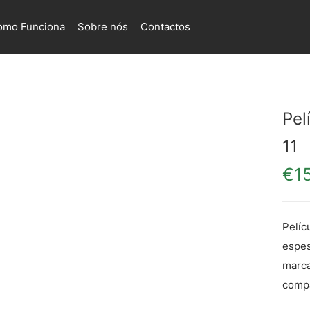
omo Funciona
Sobre nós
Contactos
Pel
11
€
1
Pelíc
espes
marca
compa