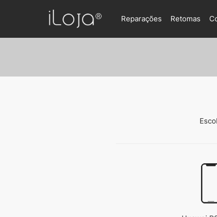
Reparações
Retomas
C
Esco