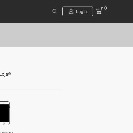
0
Login
Loja®