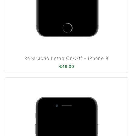
Reparação Botão On/Off - iPhone 8
€
49.00