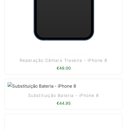
Reparação Câmara Traseira - iPhone 8
€
49.00
Substituição Bateria - iPhone 8
€
44.95