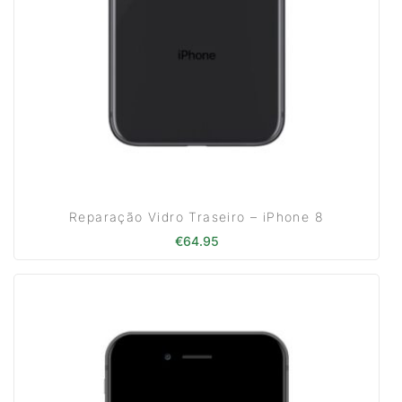
Reparação Vidro Traseiro – iPhone 8
€
64.95