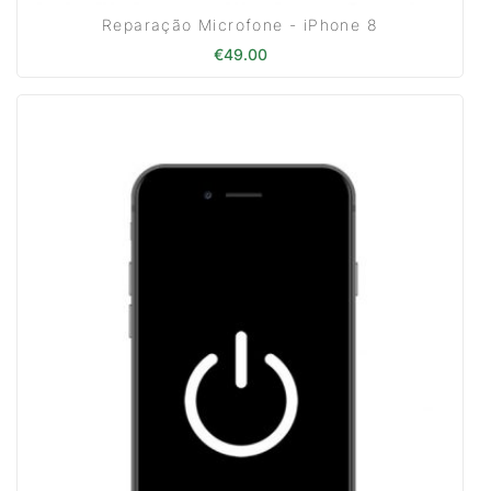
Reparação Microfone - iPhone 8
€
49.00