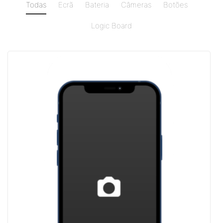
Todas
Ecrã
Bateria
Câmeras
Botões
Logic Board