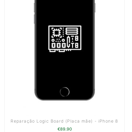
Reparação Logic Board (Placa mãe) - iPhone 8
€
89.90