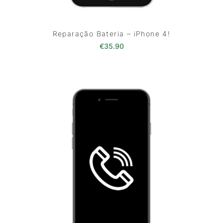
Reparação Bateria – iPhone 4!
€
35.90