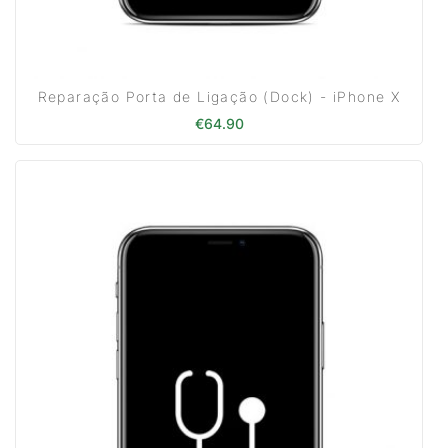
Reparação Porta de Ligação (Dock) - iPhone X
€
64.90