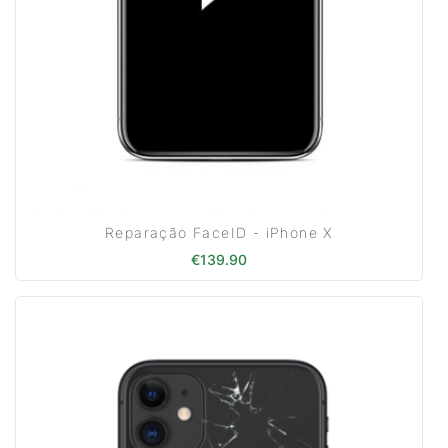
Reparação FaceID - iPhone X
€
139.90