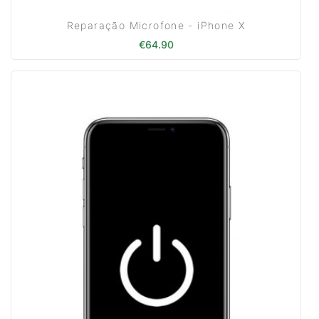
Reparação Microfone - iPhone X
€
64.90