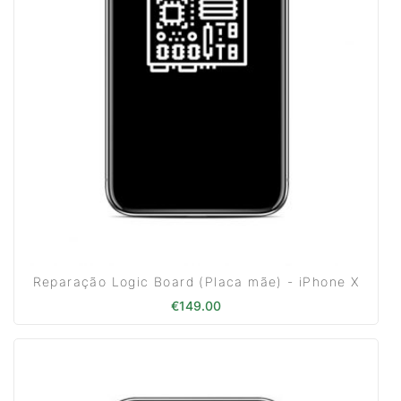
Reparação Logic Board (Placa mãe) - iPhone X
€
149.00