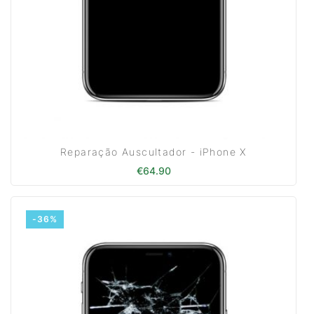
Reparação Auscultador - iPhone X
€
64.90
-36%