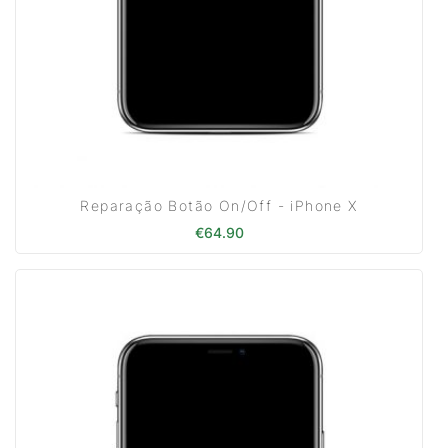
Reparação Botão On/Off - iPhone X
€
64.90