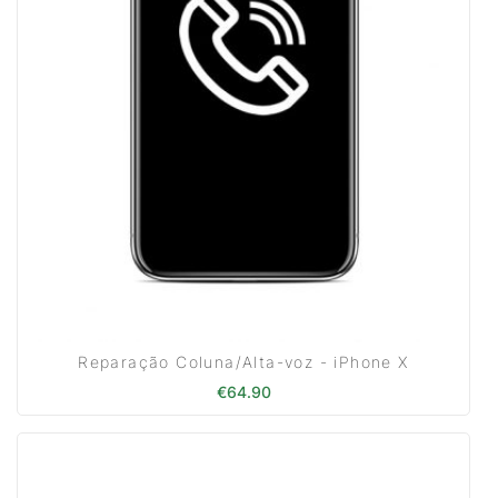
Reparação Coluna/Alta-voz - iPhone X
€
64.90