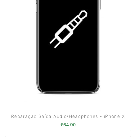
Reparação Saída Audio/Headphones - iPhone X
€
64.90