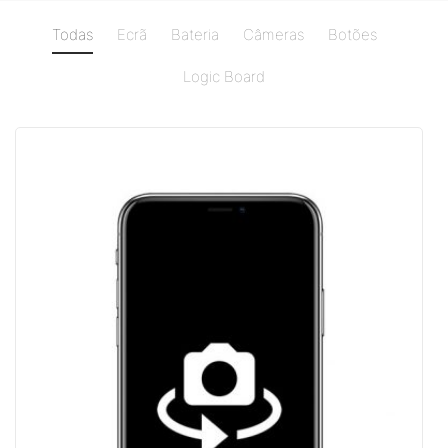
Todas
Ecrã
Bateria
Câmeras
Botões
Logic Board