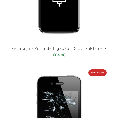
Reparação Porta de Ligação (Dock) - iPhone X
€
64.90
Sem stock