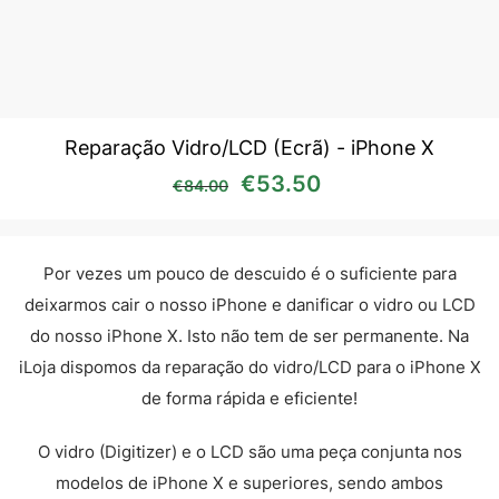
Reparação Vidro/LCD (Ecrã) - iPhone X
O preço original era: €84
O preço atual é:
€
53.50
€
84.00
Por vezes um pouco de descuido é o suficiente para
deixarmos cair o nosso iPhone e danificar o vidro ou LCD
do nosso iPhone X. Isto não tem de ser permanente. Na
iLoja dispomos da reparação do vidro/LCD para o iPhone X
de forma rápida e eficiente!
O vidro (Digitizer) e o LCD são uma peça conjunta nos
modelos de iPhone X e superiores, sendo ambos