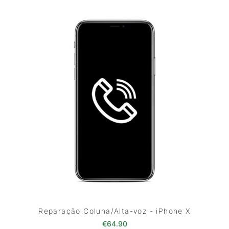
Reparação Coluna/Alta-voz - iPhone X
€
64.90