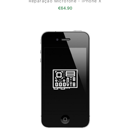
Reparação Microfone - iPhone X
€
64.90