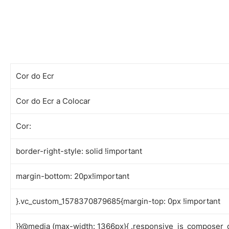
Cor do Ecr
Cor do Ecr a Colocar
Cor:
border-right-style: solid !important
margin-bottom: 20px!important
}.vc_custom_1578370879685{margin-top: 0px !important
}}@media (max-width: 1366px){ .responsive_js_composer_