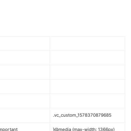
.vc_custom_1578370879685
mportant
}@media (max-width: 1366px)