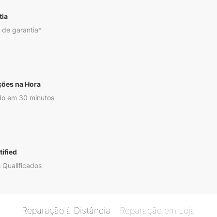
tia
 de garantia*
ções na Hora
o em 30 minutos
ified
 Qualificados
Reparação à Distância
Reparação em Loja