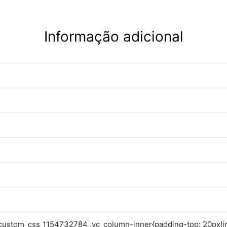
Informação adicional
custom_css_1154732784 .vc_column-inner{padding-top: 20px!i