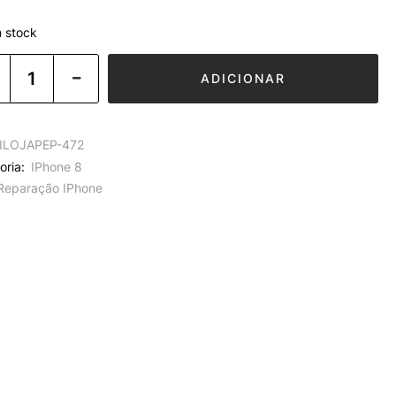
 stock
ADICIONAR
ILOJAPEP-472
oria:
IPhone 8
Reparação IPhone