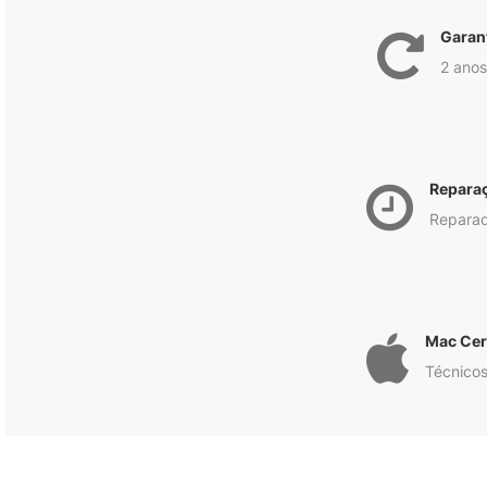
Garan
2 anos
Repara
Reparad
Mac Cert
Técnicos