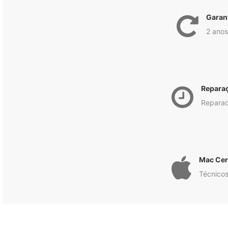
Garan
2 anos
Repara
Reparad
Mac Cert
Técnicos