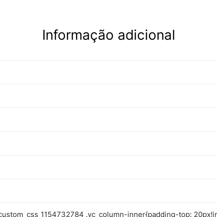
Informação adicional
custom_css_1154732784 .vc_column-inner{padding-top: 20px!i