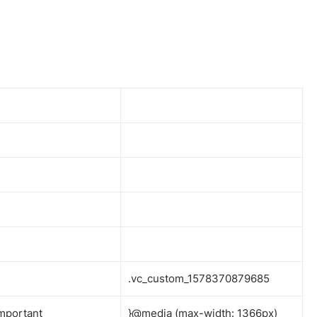
.vc_custom_1578370879685
mportant
}@media (max-width: 1366px)