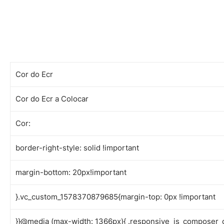
Cor do Ecr
Cor do Ecr a Colocar
Cor:
border-right-style: solid !important
margin-bottom: 20px!important
}.vc_custom_1578370879685{margin-top: 0px !important
}}@media (max-width: 1366px){ .responsive_js_composer_