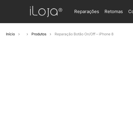
Reparações
Retomas
C
Início
Produtos
Reparação Botão On/Off – iPhone 8