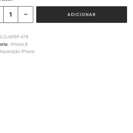
ADICIONAR
ILOJAPEP-478
oria:
IPhone 8
Reparação IPhone