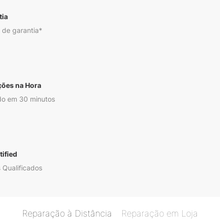
tia
 de garantia*
ções na Hora
o em 30 minutos
ified
 Qualificados
Reparação à Distância
Reparação em Loja