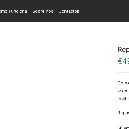
omo Funciona
Sobre nós
Contactos
Rep
€
4
Com o
acont
melho
Repa
50 em