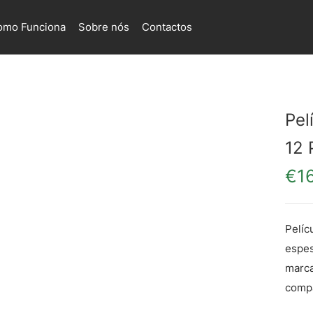
omo Funciona
Sobre nós
Contactos
Pel
12 
€
1
Pelíc
espes
marca
compa