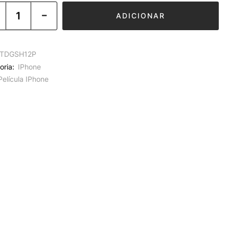
ADICIONAR
TDGSH12P
oria:
IPhone
Película IPhone