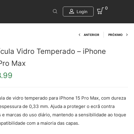
0
Login
Product navi
ANTERIOR
PRÓXIMO
ícula Vidro Temperado – iPhone
Pro Max
8.99
ula de vidro temperado para iPhone 15 Pro Max, com dureza
espessura de 0,33 mm. Ajuda a proteger o ecrã contra
s e marcas do uso diário, mantendo a sensibilidade ao toque
patibilidade com a maioria das capas.