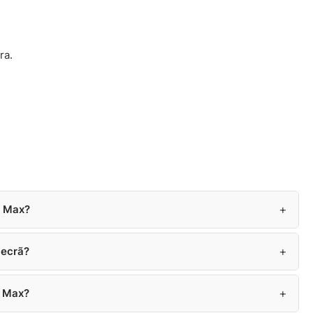
ra.
+
o Max?
+
 ecrã?
+
o Max?