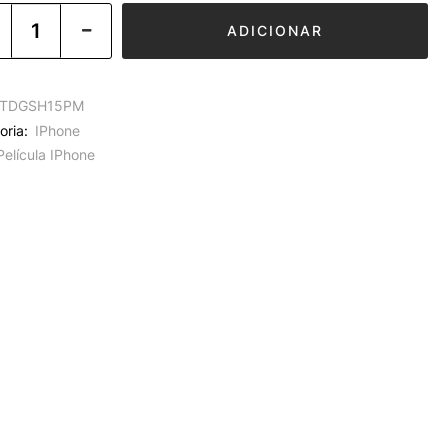
ADICIONAR
TDGSH15PM
oria:
IPhone
Película IPhone