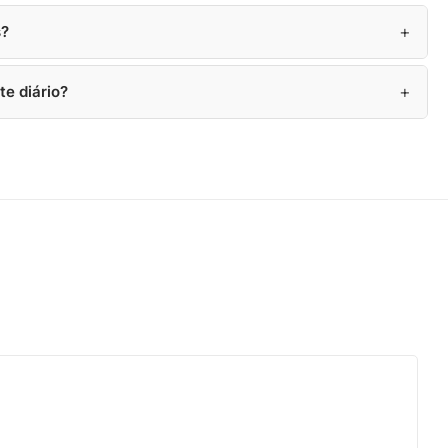
+
s?
+
te diário?