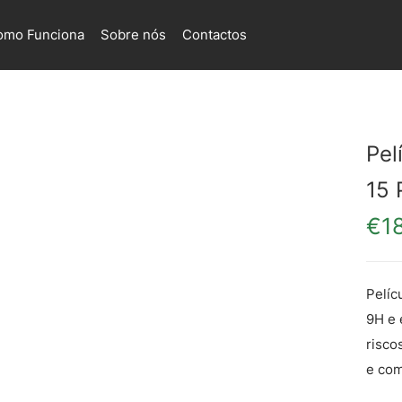
omo Funciona
Sobre nós
Contactos
Pel
15 
€
1
Pelíc
9H e 
risco
e com