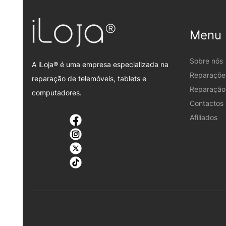
Menu
Sobre nós
A iLoja® é uma empresa especializada na
Reparaçõe
reparação de telemóveis, tablets e
Reparação 
computadores.
Contactos
Afiliados