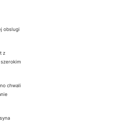
j obslugi
t z
o szerokim
no chwali
anie
asyna