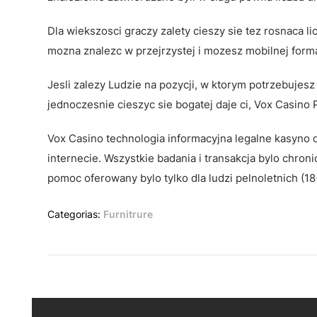
Dla wiekszosci graczy zalety cieszy sie tez rosnaca li
mozna znalezc w przejrzystej i mozesz mobilnej forma
Jesli zalezy Ludzie na pozycji, w ktorym potrzebujes
jednoczesnie cieszyc sie bogatej daje ci, Vox Casin
Vox Casino technologia informacyjna legalne kasyno 
internecie. Wszystkie badania i transakcja bylo chr
pomoc oferowany bylo tylko dla ludzi pelnoletnich (18
Categorias:
Furnitrure