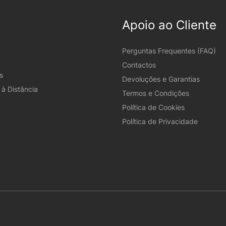
Apoio ao Cliente
Perguntas Frequentes (FAQ)
Contactos
s
Devoluções e Garantias
à Distância
Termos e Condições
Política de Cookies
Política de Privacidade