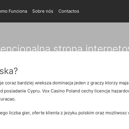
omo Funciona
Sobre nós
Contactos
ncjonalna strona interneto
2026-07-08
lska?
je coraz bardziej wieksza dominacja jeden z graczy ktorzy maja 
d posiadanie Cypru. Vox Casino Poland cechy licencje hazardo
uracao.
o liczba gier, oferte klienta z jezyku polskim oraz mozliwosc