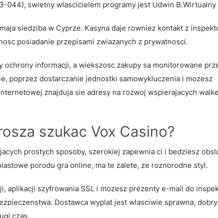
3-044), swietny wlascicielem programy jest Udwin B.Wirtualny 
 maja siedziba w Cyprze. Kasyna daje rowniez kontakt z inspek
nosc posiadanie przepisami zwiazanych z prywatnosci.
 ochrony informacji, a wiekszosc zakupy sa monitorowane prz
e, poprzez dostarczanie jednostki samowykluczenia i mozesz
nternetowej znajduja sie adresy na rozwoj wspierajacych walke
rosza szukac Vox Casino?
acych prostych sposoby, szerokiej zapewnia ci i bedziesz obsl
stowe porodu gra online, ma te zalete, ze roznorodne styl.
i, aplikacji szyfrowania SSL i mozesz prezenty e-mail do inspe
bezpieczenstwa. Dostawca wyplat jest wlasciwie sprawna, dobry
ugi czas.