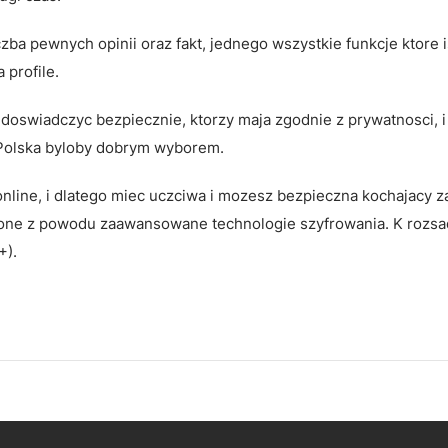
czba pewnych opinii oraz fakt, jednego wszystkie funkcje ktore i
 profile.
z doswiadczyc bezpiecznie, ktorzy maja zgodnie z prywatnosci, 
o Polska byloby dobrym wyborem.
online, i dlatego miec uczciwa i mozesz bezpieczna kochajacy 
onione z powodu zaawansowane technologie szyfrowania. K rozs
+).