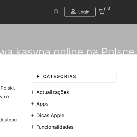
0
Login
wa kasyna online na Polsce
CATEGORIAS
Polski.
Actualizações
wa o
Apps
Dicas Apple
 dostepu
Funcionalidades