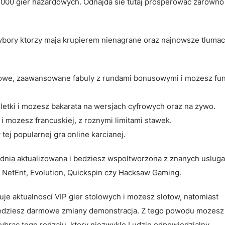
000 gier hazardowych. Odnajda sie tutaj prosperowac zarowno i
wybory ktorzy maja krupierem nienagrane oraz najnowsze tluma
owe, zaawansowane fabuly z rundami bonusowymi i mozesz fu
letki i mozesz bakarata na wersjach cyfrowych oraz na zywo.
i mozesz francuskiej, z roznymi limitami stawek.
tej popularnej gra online karcianej.
 dnia aktualizowana i bedziesz wspoltworzona z znanych usluga
, NetEnt, Evolution, Quickspin czy Hacksaw Gaming.
uje aktualnosci VIP gier stolowych i mozesz slotow, natomiast
i bedziesz darmowe zmiany demonstracja. Z tego powodu mozesz
brac tego rodzaju, ktory niezwykle Ludzie odpowiedzialny.