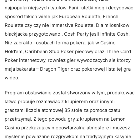
najpopularniejszych tytulow. Fani ruletki mogli decydowac
sposrod takich wiele jak European Roulette, French
Roulette czy czy nie Immersive Roulette. Dla milosnikow
blackjacka przygotowano . Cosh Party jesli Infinite Cosh.
Nie zabraklo i osobach forma pokera, jak w Casino
Hold’em, Caribbean Stud Poker piecowy oraz Three Card
Poker internetowy, rowniez gier wywodzacych sie ktorzy
maja bakarata – Dragon Tiger oraz pokerowej lista tej gra
wideo.
Program obstawianie zostal stworzony w tym, produkowac
latwo probuje rozmawiac z krupierem oraz innymi
graczami liczbie atomowej 85 stole za pomoca czatu
przetrzymaj. Z tego powodu gry z krupierem na Lemon
Casino przekazujacy niepowtarzalna atmosfere i mozesz
myslenie powiazane rozgrywkom na tradycyjnym kasynie