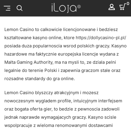
0
Przegladu Lemon Casino – legalne kasyno online do
Polsce
2026-07-08
Lemon Casino to calkowicie licencjonowane i bedziesz
ksztaltowane kasyno online, ktore
https://dollycasino-pl.pl/
posiada duza popularnoscia wsrod polskich graczy. Kasyno
hazardowe ma faktycznie europejska licencje wydana z
Malta Gaming Authority, ma na mysli to, ze dziala pelni
legalnie do terenie Polski i zapewnia graczom stale oraz
rozsadne standardy do gra online.
Lemon Casino blyszczy atrakcyjnym i mozesz
nowoczesnym wygladem profile, intuicyjnym interfejsem
oraz bogata oferta gier, to bedzie z pewnoscia zadowoli
jednak naprawde wymagajacych graczy. Kasyno scisle
wspolpracuje z wieloma renomowanymi dostawcami