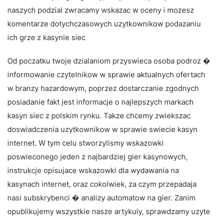
naszych podzial zwracamy wskazac w oceny i mozesz
komentarze dotychczasowych uzytkownikow podazaniu
ich grze z kasynie siec
Od poczatku twoje dzialaniom przyswieca osoba podroz �
informowanie czytelnikow w sprawie aktualnych ofertach
w branzy hazardowym, poprzez dostarczanie zgodnych
posiadanie fakt jest informacje o najlepszych markach
kasyn siec z polskim rynku. Takze chcemy zwiekszac
doswiadczenia uzytkownikow w sprawie swiecie kasyn
internet. W tym celu stworzylismy wskazowki
poswieconego jeden z najbardziej gier kasynowych,
instrukcje opisujace wskazowki dla wydawania na
kasynach internet, oraz cokolwiek, za czym przepadaja
nasi subskrybenci � analizy automatow na gier. Zanim
opublikujemy wszystkie nasze artykuly, sprawdzamy uzyte