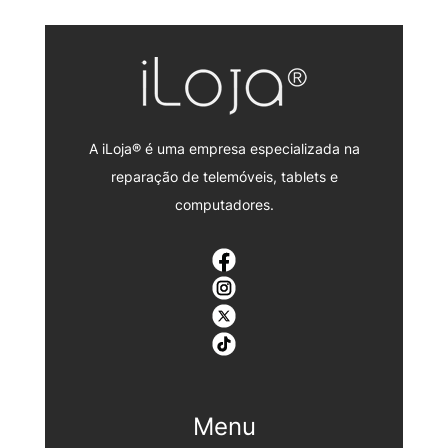
A iLoja® é uma empresa especializada na
reparação de telemóveis, tablets e
computadores.
Menu