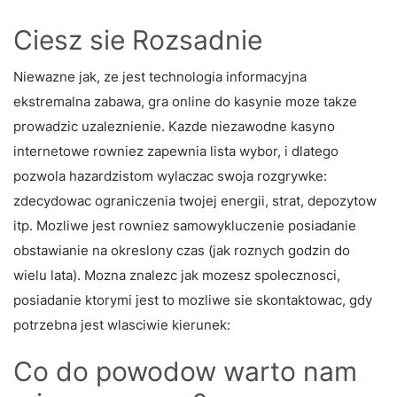
Ciesz sie Rozsadnie
Niewazne jak, ze jest technologia informacyjna
ekstremalna zabawa, gra online do kasynie moze takze
prowadzic uzaleznienie. Kazde niezawodne kasyno
internetowe rowniez zapewnia lista wybor, i dlatego
pozwola hazardzistom wylaczac swoja rozgrywke:
zdecydowac ograniczenia twojej energii, strat, depozytow
itp. Mozliwe jest rowniez samowykluczenie posiadanie
obstawianie na okreslony czas (jak roznych godzin do
wielu lata). Mozna znalezc jak mozesz spolecznosci,
posiadanie ktorymi jest to mozliwe sie skontaktowac, gdy
potrzebna jest wlasciwie kierunek:
Co do powodow warto nam