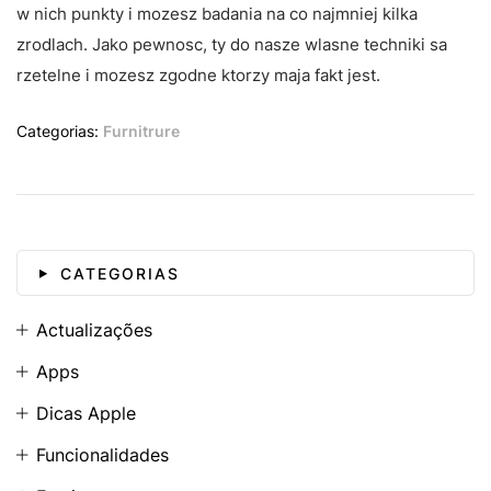
w nich punkty i mozesz badania na co najmniej kilka
zrodlach. Jako pewnosc, ty do nasze wlasne techniki sa
rzetelne i mozesz zgodne ktorzy maja fakt jest.
Categorias:
Furnitrure
CATEGORIAS
Actualizações
Apps
Dicas Apple
Funcionalidades