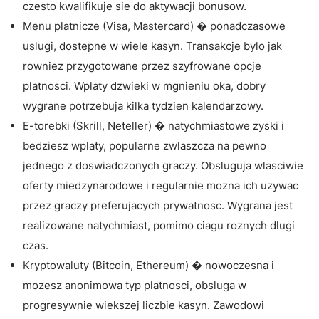
czesto kwalifikuje sie do aktywacji bonusow.
Menu platnicze (Visa, Mastercard) � ponadczasowe
uslugi, dostepne w wiele kasyn. Transakcje bylo jak
rowniez przygotowane przez szyfrowane opcje
platnosci. Wplaty dzwieki w mgnieniu oka, dobry
wygrane potrzebuja kilka tydzien kalendarzowy.
E-torebki (Skrill, Neteller) � natychmiastowe zyski i
bedziesz wplaty, popularne zwlaszcza na pewno
jednego z doswiadczonych graczy. Obsluguja wlasciwie
oferty miedzynarodowe i regularnie mozna ich uzywac
przez graczy preferujacych prywatnosc. Wygrana jest
realizowane natychmiast, pomimo ciagu roznych dlugi
czas.
Kryptowaluty (Bitcoin, Ethereum) � nowoczesna i
mozesz anonimowa typ platnosci, obsluga w
progresywnie wiekszej liczbie kasyn. Zawodowi