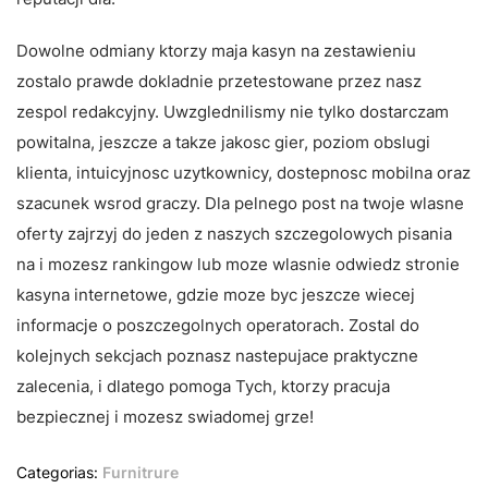
Dowolne odmiany ktorzy maja kasyn na zestawieniu
zostalo prawde dokladnie przetestowane przez nasz
zespol redakcyjny. Uwzglednilismy nie tylko dostarczam
powitalna, jeszcze a takze jakosc gier, poziom obslugi
klienta, intuicyjnosc uzytkownicy, dostepnosc mobilna oraz
szacunek wsrod graczy. Dla pelnego post na twoje wlasne
oferty zajrzyj do jeden z naszych szczegolowych pisania
na i mozesz rankingow lub moze wlasnie odwiedz stronie
kasyna internetowe, gdzie moze byc jeszcze wiecej
informacje o poszczegolnych operatorach. Zostal do
kolejnych sekcjach poznasz nastepujace praktyczne
zalecenia, i dlatego pomoga Tych, ktorzy pracuja
bezpiecznej i mozesz swiadomej grze!
Categorias:
Furnitrure