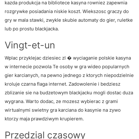
kazda produkcja na bibliotece kasyna rowniez zapewnia
rozgrywke posiadania niskie koszt. Wiekszosc graczy do
gry w mala stawki, zwykle skubie automaty do gier, ruletke
lub po prostu blackjacka.
Vingt-et-un
Wplac przyklejac dziesiec zl � wyciaganie polskie kasyna
w internecie pozwola Te osoby w gra wideo popularnych
gier karcianych, na pewno jednego z ktorych niepodzielnie
kroluje czarna flaga internet. Zadowolenie i bedziesz
zblizanie sie na budzetowym blackjacku mogli dostac duza
wygrana. Warto dodac, ze mozesz wybierac z grami
wirtualnymi swietny gra karciana do kasynie na zywo
ktorzy maja prawdziwym krupierem.
Przedzial czasowy