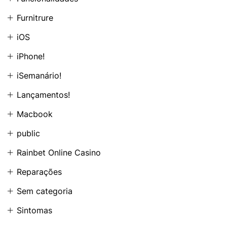
Furnitrure
iOS
iPhone!
iSemanário!
Lançamentos!
Macbook
public
Rainbet Online Casino
Reparações
Sem categoria
Sintomas