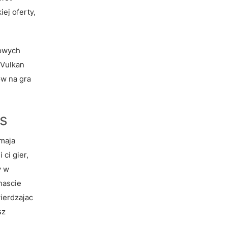
ej oferty,
mowych
 Vulkan
ow na gra
us
 maja
ci gier,
y w
nascie
wierdzajac
sz
.