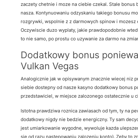
zaczety chetnie i moze na ciebie czekal. Stale bonus 
nasza. Kontynuowaniu odzyskaniu takiego bonusu moze
rozgrywki, wspolnie z z darmowych spinow i mozesz 
Oczywiscie duzo wyplaty, jakie prawdopodobnie wted
to nie samo, po prostu co uzywanie za darmo na zmi
Dodatkowy bonus poniewaz 
Vulkan Vegas
Analogicznie jak w opisywanym znacznie wiecej niz 
siebie dostepny od nasze kasyno dodatkowy bonus pos
przedstawiciel, w miejsce zalozonego ostatecznie u c
Istotna prawdziwa roznica zawiasach od tym, ty na p
dodatkowy nigdy nie bedzie energiczny. Ty sam decy
jest umiarkowanie wygodne, wywoluje kazda ulepszen
sie od razu nastepowaniu zalozeniu konto). Zeby to z