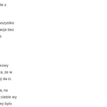
te z
 wszystko
acje bez
e
tkowy
a, ze w
 da ci.
a, na
 ciebie wy
wy bylo