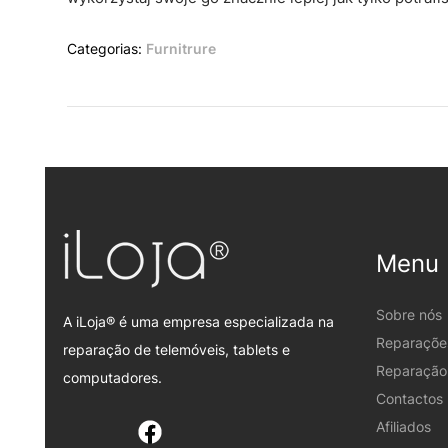
Categorias:
Furnitrure
Menu
Sobre nós
A iLoja® é uma empresa especializada na
Reparaçõe
reparação de telemóveis, tablets e
Reparação 
computadores.
Contactos
Afiliados