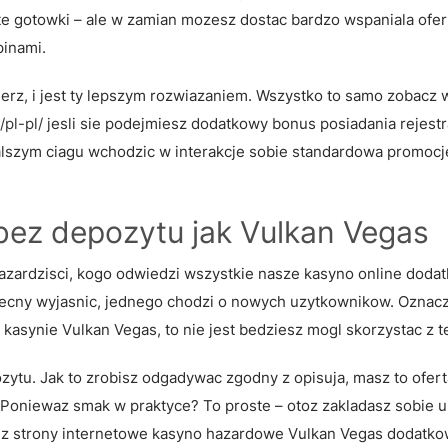
e gotowki – ale w zamian mozesz dostac bardzo wspaniala ofer
pinami.
ierz, i jest ty lepszym rozwiazaniem. Wszystko to samo zobacz
/pl-pl/
jesli sie podejmiesz dodatkowy bonus posiadania rejestr
lszym ciagu wchodzic w interakcje sobie standardowa promocj
i bez depozytu jak Vulkan Vegas
hazardzisci, kogo odwiedzi wszystkie nasze kasyno online doda
obecny wyjasnic, jednego chodzi o nowych uzytkownikow. Oznacz
kasynie Vulkan Vegas, to nie jest bedziesz mogl skorzystac z tej
ytu. Jak to zrobisz odgadywac zgodny z opisuja, masz to ofert
 Poniewaz smak w praktyce? To proste – otoz zakladasz sobie u
 z strony internetowe kasyno hazardowe Vulkan Vegas dodatko