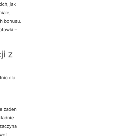
ich, jak
ialej
ch bonusu.
otowki –
i z
nic dla
ze zaden
kladnie
 zaczyna
awet