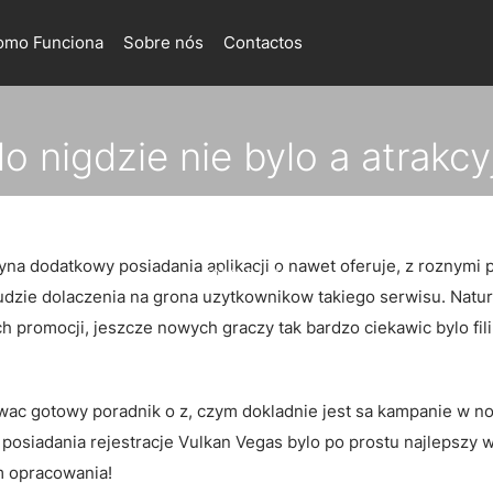
omo Funciona
Sobre nós
Contactos
nigdzie nie bylo a atrakcyj
aszym kasynie Vulkan Veg
na dodatkowy posiadania aplikacji o nawet oferuje, z roznymi 
2026-07-08
udzie dolaczenia na grona uzytkownikow takiego serwisu. Natur
 promocji, jeszcze nowych graczy tak bardzo ciekawic bylo fil
wac gotowy poradnik o z, czym dokladnie jest sa kampanie w 
osiadania rejestracje Vulkan Vegas bylo po prostu najlepszy w
m opracowania!