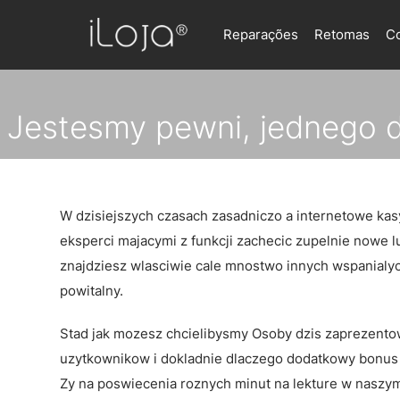
Reparações
Retomas
C
Jestesmy pewni, jednego do 
n
W dzisiejszych czasach zasadniczo a internetowe kasy
eksperci majacymi z funkcji zachecic zupelnie nowe l
znajdziesz wlasciwie cale mnostwo innych wspanialych
powitalny.
Stad jak mozesz chcielibysmy Osoby dzis zaprezento
uzytkownikow i dokladnie dlaczego dodatkowy bonus p
Zy na poswiecenia roznych minut na lekture w naszy