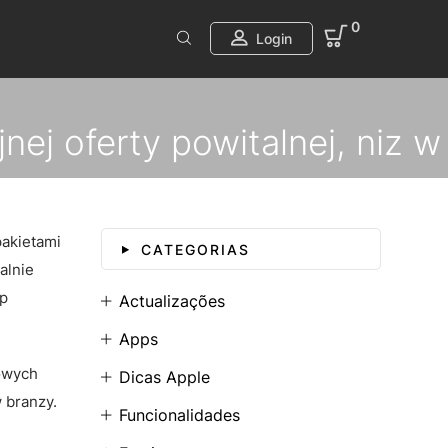
0
Login
nej oferty powitalnej, niz w
as
pakietami
CATEGORIAS
alnie
ip
Actualizações
Apps
nowych
Dicas Apple
 branzy.
Funcionalidades