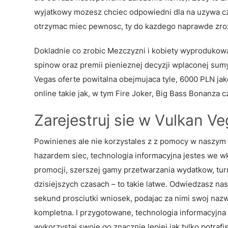
wyjatkowy mozesz chciec odpowiedni dla na uzywa cza
otrzymac miec pewnosc, ty do kazdego naprawde zro
Dokladnie co zrobic Mezczyzni i kobiety wyproduko
spinow oraz premii pienieznej decyzji wplaconej sum
Vegas oferte powitalna obejmujaca tyle, 6000 PLN ja
online takie jak, w tym Fire Joker, Big Bass Bonanza 
Zarejestruj sie w Vulkan 
Powinienes ale nie korzystales z z pomocy w naszym 
hazardem siec, technologia informacyjna jestes we wk
promocji, szerszej gamy przetwarzania wydatkow, turn
dzisiejszych czasach – to takie latwe. Odwiedzasz na
sekund prosciutki wniosek, podajac za nimi swoj nazwa
kompletna. I przygotowane, technologia informacyjna
wykorzystaj swoje go znacznie lepiej jak tylko potrafi