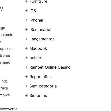
Furnitrure
w
iOS
iPhone!
ego
iSemanário!
znajomic
Lançamentos!
z
Macbook
epsze i
tronie
public
a miec
Rainbet Online Casino
Reparações
e rob
Sem categoria
racji
armowe
Sintomas
ktywowania