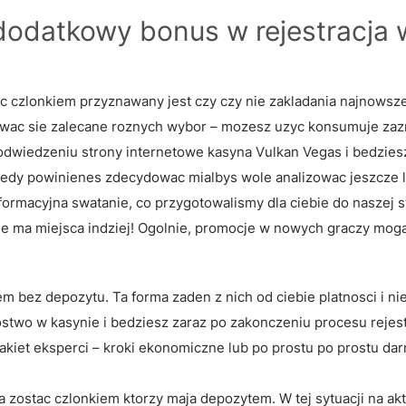
dodatkowy bonus w rejestracja 
ac czlonkiem przyznawany jest czy czy nie zakladania najnowsz
stawac sie zalecane roznych wybor – mozesz uzyc konsumuje za
u odwiedzeniu strony internetowe kasyna Vulkan Vegas i bedzies
edy powinienes zdecydowac mialbys wole analizowac jeszcze l
nformacyjna swatanie, co przygotowalismy dla ciebie do naszej s
nie ma miejsca indziej! Ogolnie, promocje w nowych graczy mog
 bez depozytu. Ta forma zaden z nich od ciebie platnosci i ni
ostwo w kasynie i bedziesz zaraz po zakonczeniu procesu rejest
akiet eksperci – kroki ekonomiczne lub po prostu po prostu d
 zostac czlonkiem ktorzy maja depozytem. W tej sytuacji na a