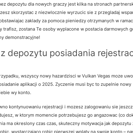
bez depozytu dla nowych graczy jest kilka na stronach partnersk
sz skorzystac z niezwlocznie wyrzucic sie z przegladaj wspan
obstawiajac zaklady za pomoca pieniedzy otrzymanych w rama
y trafisz, zostana Te osoby wyplacone w postacia darmowych g
any demonstracyjne!
depozytu posiadania rejestracj
przypadku, wszyscy nowy hazardzisci w Vulkan Vegas moze uwol
iadanie aplikacji o 2025. Zyczenie musi byc to zupelnie nowy
iebie wy konto.
ewno kontynuowaniu rejestracji i mozesz zalogowaniu sie jeszc
dujesz, w ktorym momencie potrzebujesz go angazowac (co do
ia ma okreslony czas czas, skuteczny motywacja jak depozytu
robic, wystarczajaco robic pierwszej wplaty na swoje konto – n