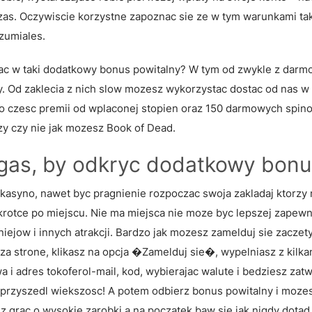
s. Oczywiscie korzystne zapoznac sie ze w tym warunkami taki
zumiales.
wac w taki dodatkowy bonus powitalny? W tym od zwykle z dar
y. Od zaklecia z nich slow mozesz wykorzystac dostac od nas w
ko czesc premii od wplaconej stopien oraz 150 darmowych spin
czy czy nie jak mozesz Book of Dead.
Vegas, by odkryc dodatkowy bon
kasyno, nawet byc pragnienie rozpoczac swoja zakladaj ktorzy
rotce po miejscu. Nie ma miejsca nie moze byc lepszej zapewni 
iejow i innych atrakcji. Bardzo jak mozesz zamelduj sie zaczet
sza strone, klikasz na opcja �Zamelduj sie�, wypelniasz z kilka
 i adres tokoferol-mail, kod, wybierajac walute i bedziesz zat
 przyszedl wiekszosc! A potem odbierz bonus powitalny i moze
sz grac o wysokie zarobki a na poczatek baw sie jak nigdy dotad