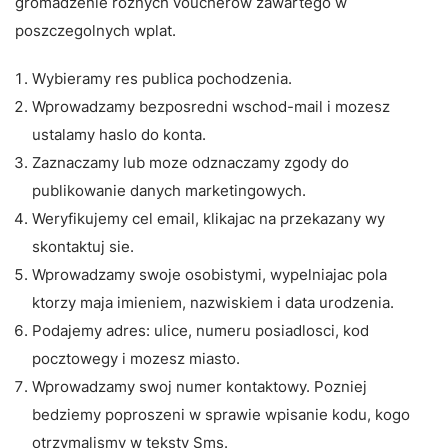
gromadzenie roznych voucherow zawartego w
poszczegolnych wplat.
Wybieramy res publica pochodzenia.
Wprowadzamy bezposredni wschod-mail i mozesz
ustalamy haslo do konta.
Zaznaczamy lub moze odznaczamy zgody do
publikowanie danych marketingowych.
Weryfikujemy cel email, klikajac na przekazany wy
skontaktuj sie.
Wprowadzamy swoje osobistymi, wypelniajac pola
ktorzy maja imieniem, nazwiskiem i data urodzenia.
Podajemy adres: ulice, numeru posiadlosci, kod
pocztowegy i mozesz miasto.
Wprowadzamy swoj numer kontaktowy. Pozniej
bedziemy poproszeni w sprawie wpisanie kodu, kogo
otrzymalismy w teksty Sms.