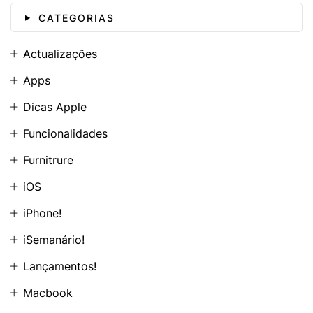
CATEGORIAS
Actualizações
Apps
Dicas Apple
Funcionalidades
Furnitrure
iOS
iPhone!
iSemanário!
Lançamentos!
Macbook