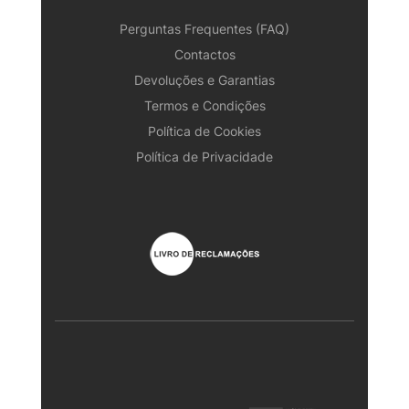
Perguntas Frequentes (FAQ)
Contactos
Devoluções e Garantias
Termos e Condições
Política de Cookies
Política de Privacidade