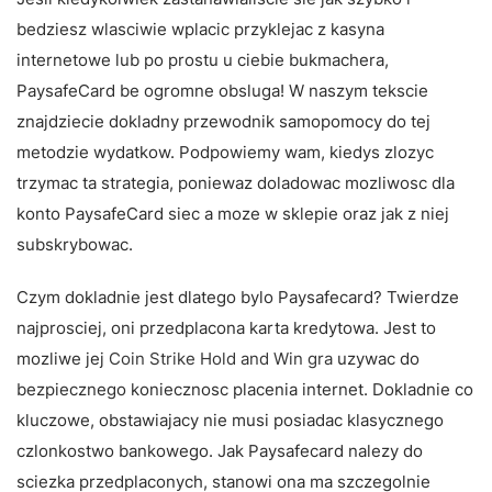
bedziesz wlasciwie wplacic przyklejac z kasyna
internetowe lub po prostu u ciebie bukmachera,
PaysafeCard be ogromne obsluga! W naszym tekscie
znajdziecie dokladny przewodnik samopomocy do tej
metodzie wydatkow. Podpowiemy wam, kiedys zlozyc
trzymac ta strategia, poniewaz doladowac mozliwosc dla
konto PaysafeCard siec a moze w sklepie oraz jak z niej
subskrybowac.
Czym dokladnie jest dlatego bylo Paysafecard? Twierdze
najprosciej, oni przedplacona karta kredytowa. Jest to
mozliwe jej
Coin Strike Hold and Win gra
uzywac do
bezpiecznego koniecznosc placenia internet. Dokladnie co
kluczowe, obstawiajacy nie musi posiadac klasycznego
czlonkostwo bankowego. Jak Paysafecard nalezy do
sciezka przedplaconych, stanowi ona ma szczegolnie