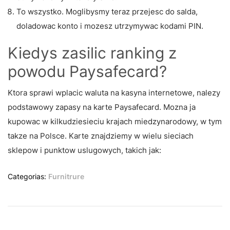
To wszystko. Moglibysmy teraz przejesc do salda,
doladowac konto i mozesz utrzymywac kodami PIN.
Kiedys zasilic ranking z
powodu Paysafecard?
Ktora sprawi wplacic waluta na kasyna internetowe, nalezy
podstawowy zapasy na karte Paysafecard. Mozna ja
kupowac w kilkudziesieciu krajach miedzynarodowy, w tym
takze na Polsce. Karte znajdziemy w wielu sieciach
sklepow i punktow uslugowych, takich jak:
Categorias:
Furnitrure