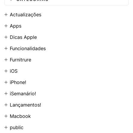
Actualizações
Apps
Dicas Apple
Funcionalidades
Furnitrure
iOS
iPhone!
iSemanário!
Lançamentos!
Macbook
public