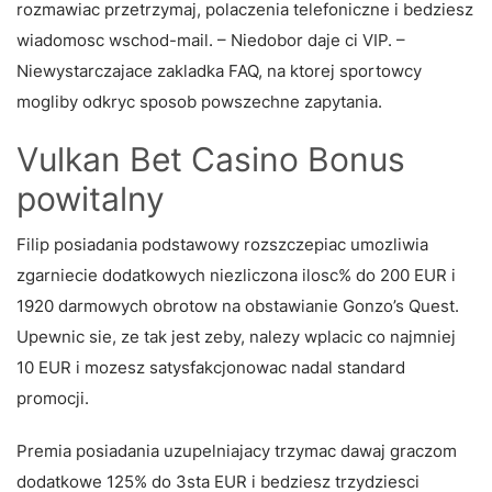
rozmawiac przetrzymaj, polaczenia telefoniczne i bedziesz
wiadomosc wschod-mail. – Niedobor daje ci VIP. –
Niewystarczajace zakladka FAQ, na ktorej sportowcy
mogliby odkryc sposob powszechne zapytania.
Vulkan Bet Casino Bonus
powitalny
Filip posiadania podstawowy rozszczepiac umozliwia
zgarniecie dodatkowych niezliczona ilosc% do 200 EUR i
1920 darmowych obrotow na obstawianie Gonzo’s Quest.
Upewnic sie, ze tak jest zeby, nalezy wplacic co najmniej
10 EUR i mozesz satysfakcjonowac nadal standard
promocji.
Premia posiadania uzupelniajacy trzymac dawaj graczom
dodatkowe 125% do 3sta EUR i bedziesz trzydziesci