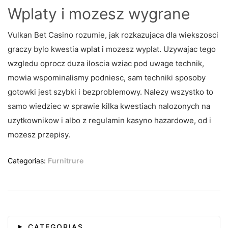
Wplaty i mozesz wygrane
Vulkan Bet Casino rozumie, jak rozkazujaca dla wiekszosci
graczy bylo kwestia wplat i mozesz wyplat. Uzywajac tego
wzgledu oprocz duza iloscia wziac pod uwage technik,
mowia wspominalismy podniesc, sam techniki sposoby
gotowki jest szybki i bezproblemowy. Nalezy wszystko to
samo wiedziec w sprawie kilka kwestiach nalozonych na
uzytkownikow i albo z regulamin kasyno hazardowe, od i
mozesz przepisy.
Categorias:
Furnitrure
CATEGORIAS