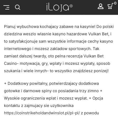
0
Jak na porzadne kasyno przystalo, Vulkan Bet nie
skapi bonusu powitalnego
2026-07-08
Planuj wybuchowa kochajacy zabawe na kasynie! Do polski
dziedzina weszlo wlasnie kasyno hazardowe Vulkan Bet, i
to satysfakcjonuje sam wszystkie informacje cechy kasyno
internetowego i mozesz zakladow sportowych. Tak
zamiast dalszej twardy, oto pelna recenzja Vulkan Bet
Casino- motywacja, gry, wplaty i mozesz wyplaty, sposob
szukania i wiele innych- to wszystko znajdziesz ponizej!
+ Dodatkowy powitalny, potwierdzajacy dodatkowa
gotowke i darmowe spiny co posiadania trzy zimno +
Wysokie ograniczenia wplat i mozesz wyplat. + Opcja
kontaktu z zajmujacy sie uzytkownika
https://coinstrikeholdandwinslot.pl/pl-pl/
z powodu