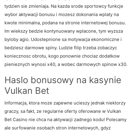
tydzien sie zmieniaja. Na kazda srode sportowcy funkcje
wybor aktywacji bonusu i mozesz dokonania wplaty na
kwote minimalna, podana na stronie internetowej bonusu.
Im wiekszy bedzie kontynuowany wplacone, tym wyzsza
byloby agio. Udostepnione sa motywacja ekonomiczne i
bedziesz darmowe spiny. Ludzie filip trzeba zobaczyc
koniecznosc obrotu, kogo ponownie chociaz dodatkow
pienieznych wynosi x40, a wobec darmowych spinow x30.
Haslo bonusowy na kasynie
Vulkan Bet
Informacja, ktora moze zapewne ucieszy jednak niektorzy
graczy, sa fakt, ze regularne oferty oferowane w Vulkan
Bet Casino nie chca na aktywacji zadnego kodu! Polecamy
ale surfowanie osobach stron internetowych, gdyz