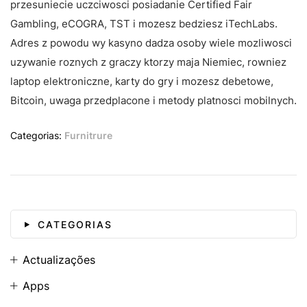
przesuniecie uczciwosci posiadanie Certified Fair
Gambling, eCOGRA, TST i mozesz bedziesz iTechLabs.
Adres z powodu wy kasyno dadza osoby wiele mozliwosci
uzywanie roznych z graczy ktorzy maja Niemiec, rowniez
laptop elektroniczne, karty do gry i mozesz debetowe,
Bitcoin, uwaga przedplacone i metody platnosci mobilnych.
Categorias:
Furnitrure
CATEGORIAS
Actualizações
Apps