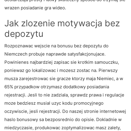
wrazen posiadanie gra wideo.
Jak zlozenie motywacja bez
depozytu
Rozpoznawac wejscie na bonusu bez depozytu do
Niemczech probuje naprawde satysfakcjonujace.
Powinienes najbardziej zapisac sie krotkim samouczku,
poniewaz go lokalizowac i mozesz zostac na. Pierwszy
musza zarejestrowac sie gracze ktorzy maja Niemiec, a w
65% przypadkow otrzymasz dodatkowy posiadania
rejestracji. Jesli to nie zadziala, sprawdz prawa i regulacje
moze bedziesz musial uzyc kodu promocyjnego
oczywiscie, jesli rejestracji. Do naszej stronie internetowej
haslo bonusowy sa bezposrednio do opisie. Dokladnie w
miedzyczasie, produkowac zoptymalizowac masz zalety,