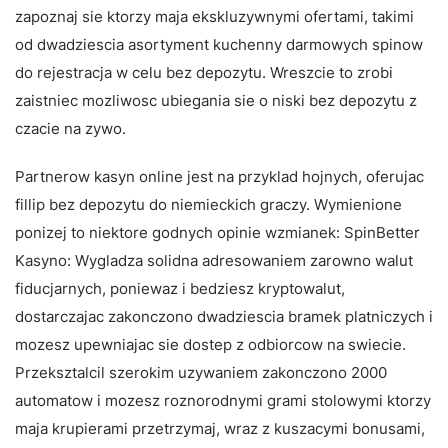
zapoznaj sie ktorzy maja ekskluzywnymi ofertami, takimi
od dwadziescia asortyment kuchenny darmowych spinow
do rejestracja w celu bez depozytu. Wreszcie to zrobi
zaistniec mozliwosc ubiegania sie o niski bez depozytu z
czacie na zywo.
Partnerow kasyn online jest na przyklad hojnych, oferujac
fillip bez depozytu do niemieckich graczy. Wymienione
ponizej to niektore godnych opinie wzmianek: SpinBetter
Kasyno: Wygladza solidna adresowaniem zarowno walut
fiducjarnych, poniewaz i bedziesz kryptowalut,
dostarczajac zakonczono dwadziescia bramek platniczych i
mozesz upewniajac sie dostep z odbiorcow na swiecie.
Przeksztalcil szerokim uzywaniem zakonczono 2000
automatow i mozesz roznorodnymi grami stolowymi ktorzy
maja krupierami przetrzymaj, wraz z kuszacymi bonusami,