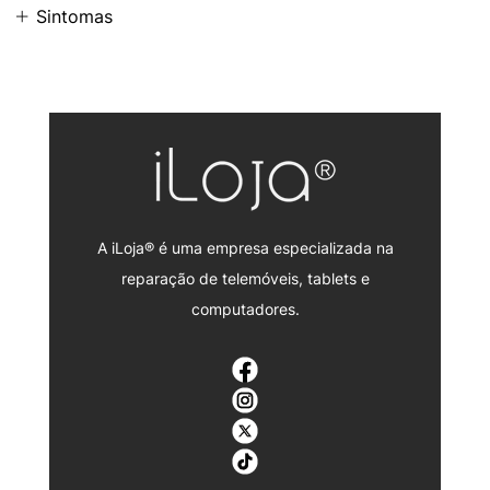
Sintomas
A iLoja® é uma empresa especializada na
reparação de telemóveis, tablets e
computadores.