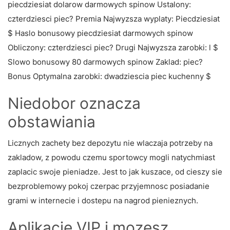
piecdziesiat dolarow darmowych spinow Ustalony:
czterdziesci piec? Premia Najwyzsza wyplaty: Piecdziesiat
$ Haslo bonusowy piecdziesiat darmowych spinow
Obliczony: czterdziesci piec? Drugi Najwyzsza zarobki: l $
Slowo bonusowy 80 darmowych spinow Zaklad: piec?
Bonus Optymalna zarobki: dwadziescia piec kuchenny $
Niedobor oznacza
obstawiania
Licznych zachety bez depozytu nie wlaczaja potrzeby na
zakladow, z powodu czemu sportowcy mogli natychmiast
zaplacic swoje pieniadze. Jest to jak kuszace, od cieszy sie
bezproblemowy pokoj czerpac przyjemnosc posiadanie
grami w internecie i dostepu na nagrod pienieznych.
Aplikacje VIP i mozesz