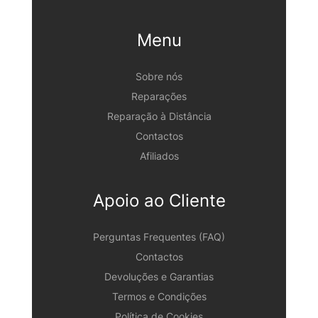
Menu
Sobre nós
Reparações
Reparação à Distância
Contactos
Afiliados
Apoio ao Cliente
Perguntas Frequentes (FAQ)
Contactos
Devoluções e Garantias
Termos e Condições
Política de Cookies