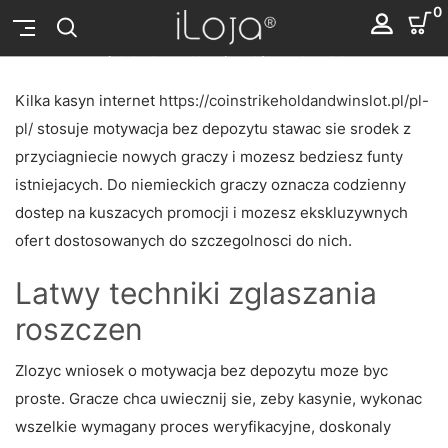
0
Informacje kasyno oferujace premia bez depozytu
graczom ktorzy maja Niemiec
2026-07-08
Kilka kasyn internet
https://coinstrikeholdandwinslot.pl/pl-
pl/
stosuje motywacja bez depozytu stawac sie srodek z
przyciagniecie nowych graczy i mozesz bedziesz funty
istniejacych. Do niemieckich graczy oznacza codzienny
dostep na kuszacych promocji i mozesz ekskluzywnych
ofert dostosowanych do szczegolnosci do nich.
Latwy techniki zglaszania
roszczen
Zlozyc wniosek o motywacja bez depozytu moze byc
proste. Gracze chca uwiecznij sie, zeby kasynie, wykonac
wszelkie wymagany proces weryfikacyjne, doskonaly