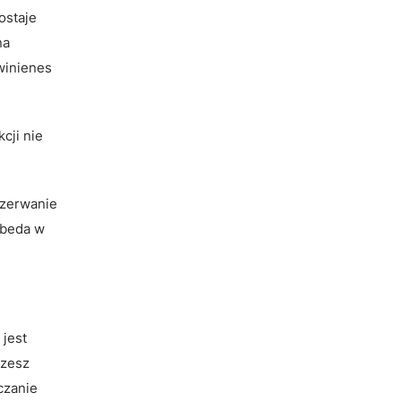
ostaje
na
winienes
cji nie
rzerwanie
 beda w
 jest
ozesz
czanie