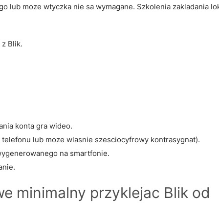
lub moze wtyczka nie sa wymagane. Szkolenia zakladania lok
z Blik.
nia konta gra wideo.
 telefonu lub moze wlasnie szesciocyfrowy kontrasygnat).
wygenerowanego na smartfonie.
anie.
e minimalny przyklejac Blik od