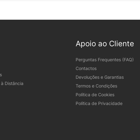
Apoio ao Cliente
Perguntas Frequentes (FAQ)
Contactos
s
Devoluções e Garantias
à Distância
Termos e Condições
Política de Cookies
Política de Privacidade