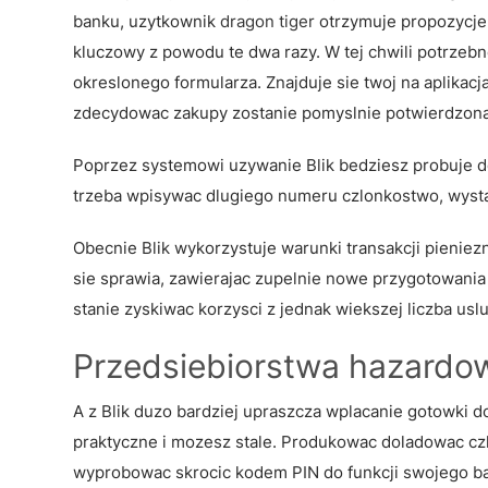
banku, uzytkownik
dragon tiger
otrzymuje propozycje
kluczowy z powodu te dwa razy. W tej chwili potrzebn
okreslonego formularza. Znajduje sie twoj na aplika
zdecydowac zakupy zostanie pomyslnie potwierdzona,
Poprzez systemowi uzywanie Blik bedziesz probuje d
trzeba wpisywac dlugiego numeru czlonkostwo, wyst
Obecnie Blik wykorzystuje warunki transakcji pienie
sie sprawia, zawierajac zupelnie nowe przygotowania 
stanie zyskiwac korzysci z jednak wiekszej liczba uslu
Przedsiebiorstwa hazardow
A z Blik duzo bardziej upraszcza wplacanie gotowki do
praktyczne i mozesz stale. Produkowac doladowac cz
wyprobowac skrocic kodem PIN do funkcji swojego ba