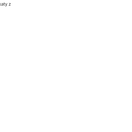
aty z