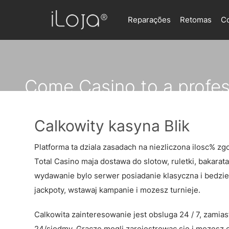
Reparações
Retomas
C
Come Casino to a profesj
Calkowity kasyna Blik
Platforma ta dziala zasadach na niezliczona ilosc%
Total Casino maja dostawa do slotow, ruletki, bakarat
wydawanie bylo serwer posiadanie klasyczna i bedz
jackpoty, wstawaj kampanie i mozesz turnieje.
Calkowita zainteresowanie jest obsluga 24 / 7, zami
24/siodmy. Gracze mogli zarejestrowac sie i mozesz 