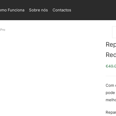
omo Funciona
Sobre nós
Contactos
 Pro
Rep
Red
€
49.
Com o
pode 
melho
Repa