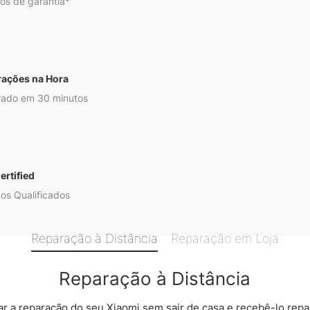
os de garantia*
rações na Hora
ado em 30 minutos
ertified
os Qualificados
Reparação à Distância
Reparação em Loja
Reparação à Distância
 a reparação do seu Xiaomi sem sair de casa e recebê-lo rep