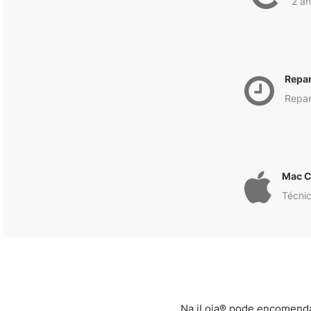
2 an
Repa
Repar
Mac C
Técnic
Na iLoja® pode encomendar