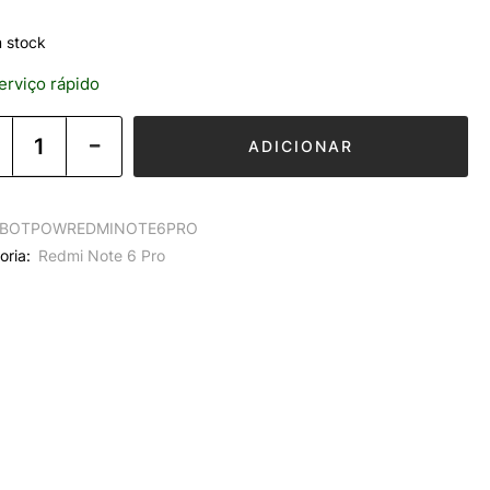
 stock
rviço rápido
ADICIONAR
BOTPOWREDMINOTE6PRO
oria:
Redmi Note 6 Pro