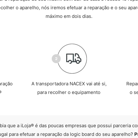
recolher o aparelho, nós iremos efetuar a reparação e o seu apare
máximo em dois dias.
aração
A transportadora NACEX vai até si,
Repa
®
para recolher o equipamento
o s
bia que a iLoja® é das poucas empresas que possui parceria co
ugal para efetuar a reparação da logic board do seu aparelho?
P