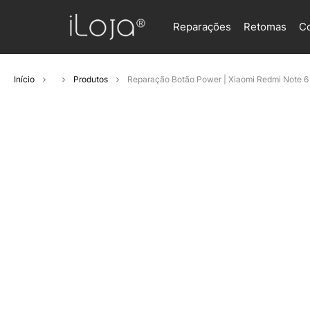
Reparações
Retomas
C
Início
Produtos
Reparação Botão Power | Xiaomi Redmi Note 6