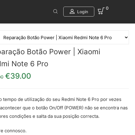
0
Login
aração Botão Power | Xiaomi
mi Note 6 Pro
€
39.00
O preço original era: €49.00.
O preço atual é: €39.00.
00
 tempo de utilização do seu Redmi Note 6 Pro por vezes
acontecer que o botão On/Off (POWER) não se encontra nas
res condições e salta da sua posição correcta.
re connosco.