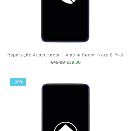
Reparação Auscultador – Xiaomi Redmi Note 6 Pro!
O preço original era: €49.00.
O preço atual é: €39.0
€
49.00
€
39.00
-20%