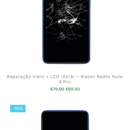
Reparação Vidro + LCD (Ecrã) – Xiaomi Redmi Note
6 Pro
O preço original era: €79.00.
O preço atual é: €69.0
€
79.00
€
69.00
-20%