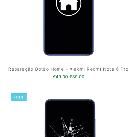
Reparação Botão Home – Xiaomi Redmi Note 6 Pro
O preço original era: €49.00.
O preço atual é: €39.0
€
49.00
€
39.00
-13%