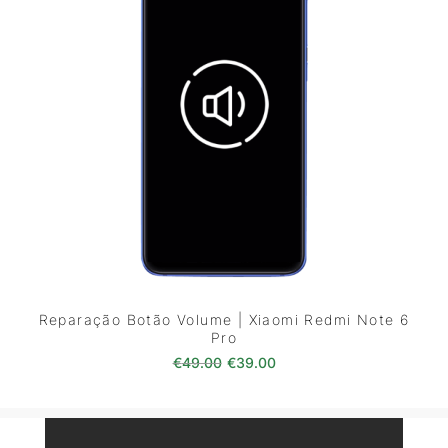
Reparação Botão Volume | Xiaomi Redmi Note 6
Pro
O preço original era: €49.00.
O preço atual é: €39.0
€
49.00
€
39.00