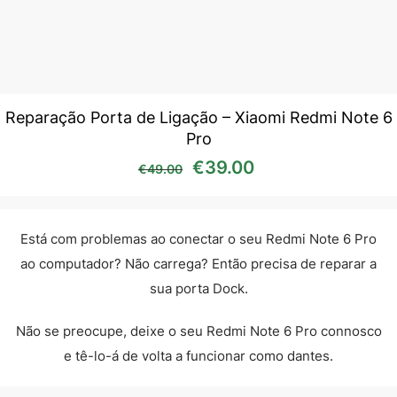
Reparação Porta de Ligação – Xiaomi Redmi Note 6
Pro
O preço original era: €49
O preço atual é:
€
39.00
€
49.00
Está com problemas ao conectar o seu Redmi Note 6 Pro
ao computador? Não carrega? Então precisa de reparar a
sua porta Dock.
Não se preocupe, deixe o seu Redmi Note 6 Pro connosco
e tê-lo-á de volta a funcionar como dantes.