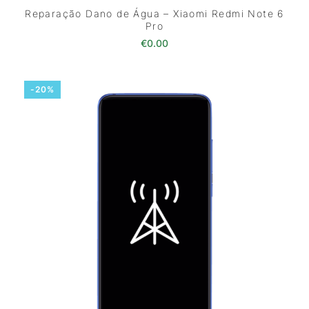
Reparação Dano de Água – Xiaomi Redmi Note 6
Pro
€
0.00
-20%