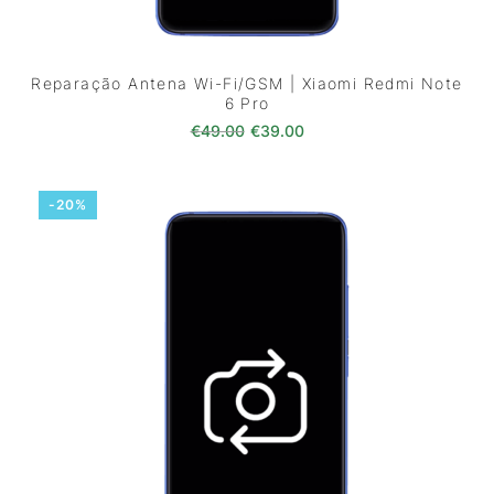
Reparação Antena Wi-Fi/GSM | Xiaomi Redmi Note
6 Pro
O preço original era: €49.00.
O preço atual é: €39.0
€
49.00
€
39.00
-20%