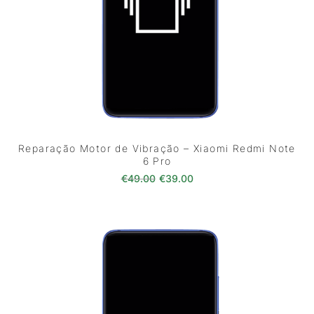
Reparação Motor de Vibração – Xiaomi Redmi Note
6 Pro
O preço original era: €49.00.
O preço atual é: €39.0
€
49.00
€
39.00