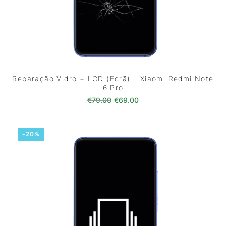
Reparação Vidro + LCD (Ecrã) – Xiaomi Redmi Note
6 Pro
O preço original era: €79.00.
O preço atual é: €69.0
€
79.00
€
69.00
-20%