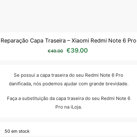
Reparação Capa Traseira – Xiaomi Redmi Note 6 Pro
O preço original era: €49
O preço atual é:
€
39.00
€
49.00
Se possui a capa traseira do seu Redmi Note 6 Pro
danificada, nós podemos ajudar com grande brevidade.
Faça a substituição da capa traseira do seu Redmi Note 6
Pro na iLoja.
50 em stock