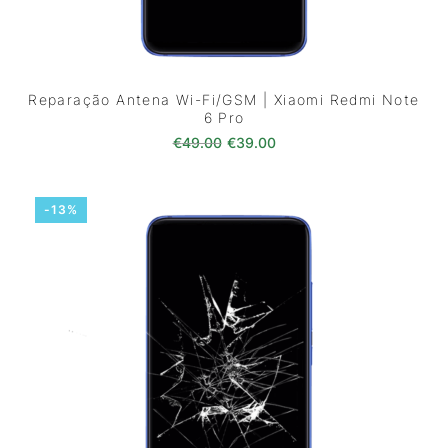
Reparação Antena Wi-Fi/GSM | Xiaomi Redmi Note
6 Pro
O preço original era: €49.00.
O preço atual é: €39.0
€
49.00
€
39.00
-13%