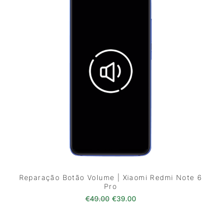
Reparação Botão Volume | Xiaomi Redmi Note 6
Pro
O preço original era: €49.00.
O preço atual é: €39.0
€
49.00
€
39.00