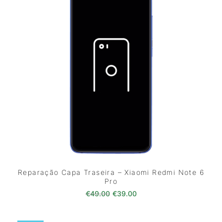
Reparação Capa Traseira – Xiaomi Redmi Note 6
Pro
O preço original era: €49.00.
O preço atual é: €39.0
€
49.00
€
39.00