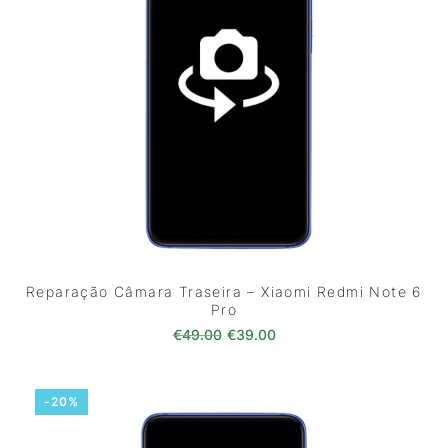
Reparação Câmara Traseira – Xiaomi Redmi Note 6
Pro
O preço original era: €49.00.
O preço atual é: €39.0
€
49.00
€
39.00
-20%