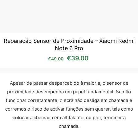
Reparação Sensor de Proximidade – Xiaomi Redmi
Note 6 Pro
O preço original era: €49
O preço atual é:
€
39.00
€
49.00
Apesar de passar despercebido à maioria, o sensor de
proximidade desempenha um papel fundamental. Se não
funcionar corretamente, o ecrã não desliga em chamada e
corremos o risco de activar funções sem querer, tais como
colocar a chamada em altifalante, ou pior, terminar a
chamada.