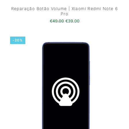
Reparação Botão Volume | Xiaomi Redmi Note 6
Pro
O preço original era: €49.00.
O preço atual é: €39.0
€
49.00
€
39.00
-20%