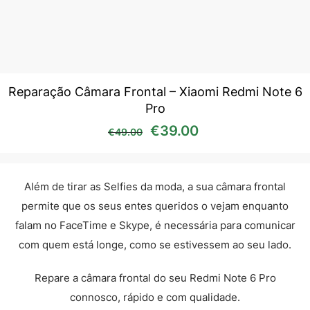
Reparação Câmara Frontal – Xiaomi Redmi Note 6
Pro
O preço original era: €49
O preço atual é:
€
39.00
€
49.00
Além de tirar as Selfies da moda, a sua câmara frontal
permite que os seus entes queridos o vejam enquanto
falam no FaceTime e Skype, é necessária para comunicar
com quem está longe, como se estivessem ao seu lado.
Repare a câmara frontal do seu Redmi Note 6 Pro
connosco, rápido e com qualidade.