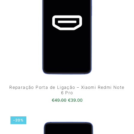
Reparação Porta de Ligação – Xiaomi Redmi Note
6 Pro
O preço original era: €49.00.
O preço atual é: €39.0
€
49.00
€
39.00
-20%