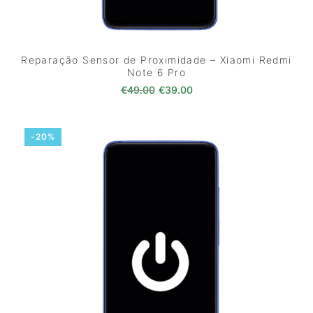
Reparação Sensor de Proximidade – Xiaomi Redmi
Note 6 Pro
O preço original era: €49.00.
O preço atual é: €39.0
€
49.00
€
39.00
-20%