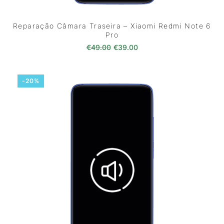
Reparação Câmara Traseira – Xiaomi Redmi Note 6
Pro
O preço original era: €49.00.
O preço atual é: €39.0
€
49.00
€
39.00
-20%