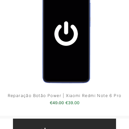
Reparação Botão Power | Xiaomi Redmi Note 6 Pro
O preço original era: €49.00.
O preço atual é: €39.0
€
49.00
€
39.00