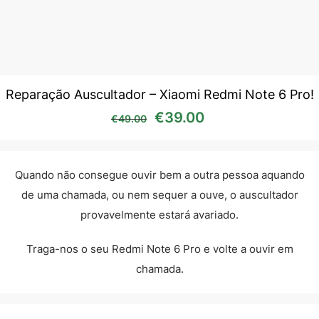
Reparação Auscultador – Xiaomi Redmi Note 6 Pro!
O preço original era: €49
O preço atual é:
€
39.00
€
49.00
Quando não consegue ouvir bem a outra pessoa aquando
de uma chamada, ou nem sequer a ouve, o auscultador
provavelmente estará avariado.
Traga-nos o seu Redmi Note 6 Pro e volte a ouvir em
chamada.