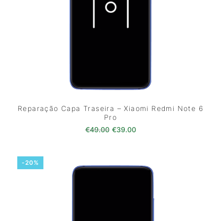
Reparação Capa Traseira – Xiaomi Redmi Note 6
Pro
O preço original era: €49.00.
O preço atual é: €39.0
€
49.00
€
39.00
-20%