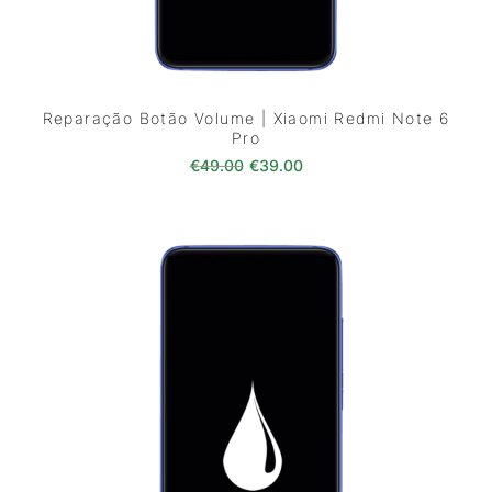
Reparação Botão Volume | Xiaomi Redmi Note 6
Pro
O preço original era: €49.00.
O preço atual é: €39.0
€
49.00
€
39.00