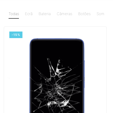
Todas
Ecrã
Bateria
Câmeras
Botões
Som
-15%