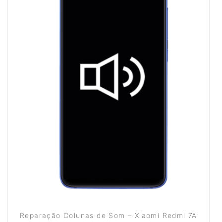
Reparação Colunas de Som – Xiaomi Redmi 7A