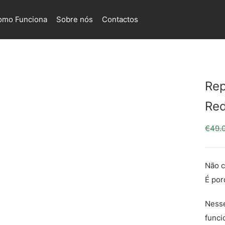
omo Funciona
Sobre nós
Contactos
Rep
Red
€
49.
Não c
É por
Nesse
funci