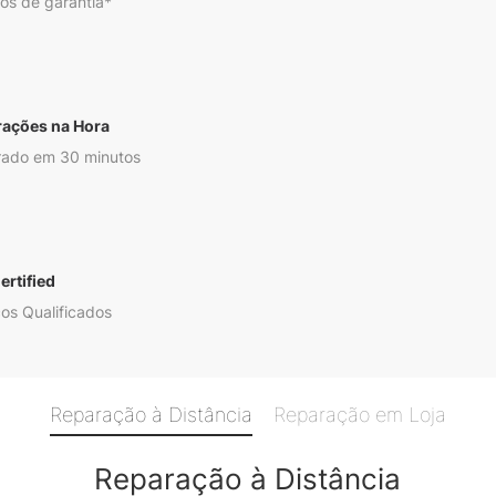
os de garantia*
rações na Hora
ado em 30 minutos
ertified
os Qualificados
Reparação à Distância
Reparação em Loja
Reparação à Distância