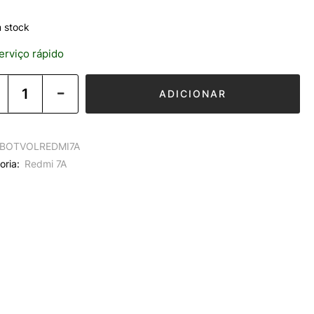
 stock
rviço rápido
ADICIONAR
BOTVOLREDMI7A
oria:
Redmi 7A