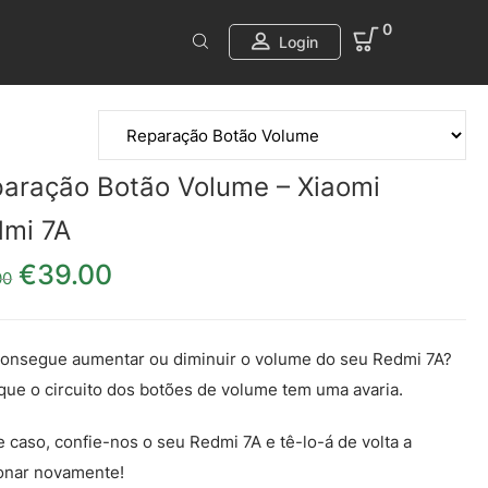
0
Login
aração Botão Volume – Xiaomi
mi 7A
€
39.00
O preço original era: €49.00.
O preço atual é: €39.00.
00
onsegue aumentar ou diminuir o volume do seu Redmi 7A?
que o circuito dos botões de volume tem uma avaria.
 caso, confie-nos o seu Redmi 7A e tê-lo-á de volta a
onar novamente!