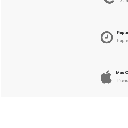
2 an
Repa
Repar
Mac C
Técnic