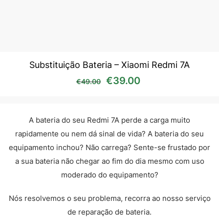
Substituição Bateria – Xiaomi Redmi 7A
O preço original era: €49
O preço atual é:
€
39.00
€
49.00
A bateria do seu Redmi 7A perde a carga muito
rapidamente ou nem dá sinal de vida? A bateria do seu
equipamento inchou? Não carrega? Sente-se frustado por
a sua bateria não chegar ao fim do dia mesmo com uso
moderado do equipamento?
Nós resolvemos o seu problema, recorra ao nosso serviço
de reparação de bateria.