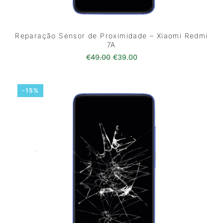
Reparação Sensor de Proximidade – Xiaomi Redmi
7A
O preço original era: €49.00.
O preço atual é: €39.0
€
49.00
€
39.00
-15%