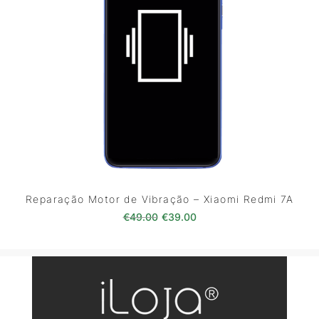
Reparação Motor de Vibração – Xiaomi Redmi 7A
O preço original era: €49.00.
O preço atual é: €39.0
€
49.00
€
39.00