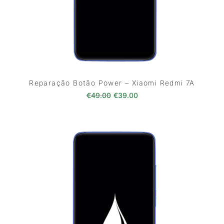
Reparação Botão Power – Xiaomi Redmi 7A
O preço original era: €49.00.
O preço atual é: €39.0
€
49.00
€
39.00