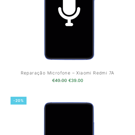
Reparação Microfone – Xiaomi Redmi 7A
O preço original era: €49.00.
O preço atual é: €39.0
€
49.00
€
39.00
-20%