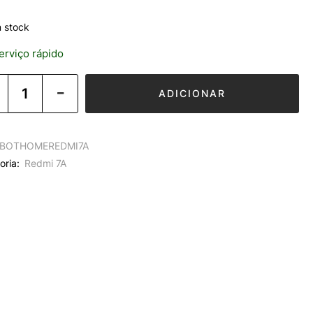
 stock
rviço rápido
ADICIONAR
BOTHOMEREDMI7A
oria:
Redmi 7A