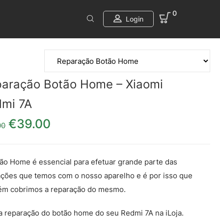
0
Login
aração Botão Home – Xiaomi
mi 7A
€
39.00
O preço original era: €49.00.
O preço atual é: €39.00.
00
ão Home é essencial para efetuar grande parte das
ações que temos com o nosso aparelho e é por isso que
ém cobrimos a reparação do mesmo.
a reparação do botão home do seu Redmi 7A na iLoja.