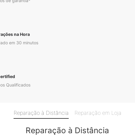
os de garantia*
rações na Hora
ado em 30 minutos
ertified
os Qualificados
Reparação à Distância
Reparação em Loja
Reparação à Distância