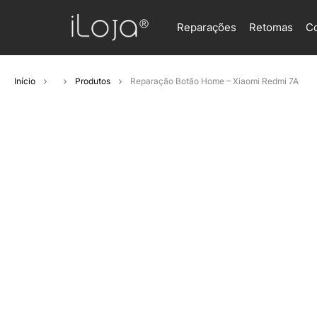
Reparações
Retomas
C
Início
Produtos
Reparação Botão Home – Xiaomi Redmi 7A