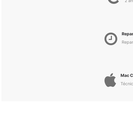
2 an
Repa
Repar
Mac C
Técnic