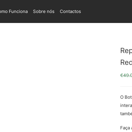
omo Funciona
Sobre nós
Contactos
Rep
Red
€
49.
O Bot
inter
tamb
Faça 