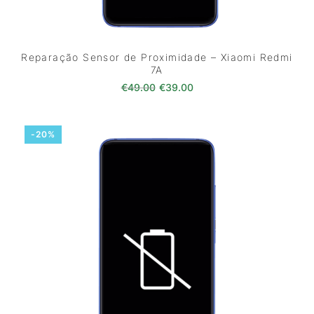
Reparação Sensor de Proximidade – Xiaomi Redmi
7A
O preço original era: €49.00.
O preço atual é: €39.0
€
49.00
€
39.00
-20%