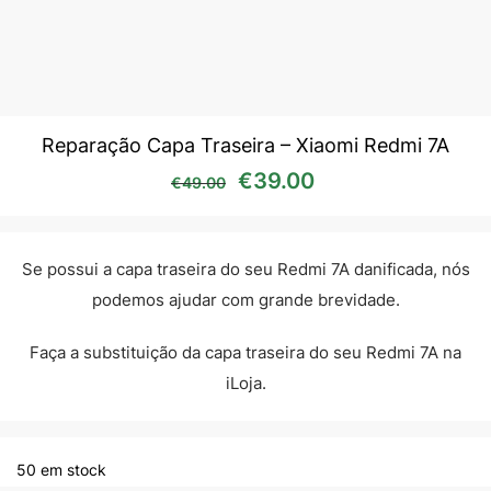
Reparação Capa Traseira – Xiaomi Redmi 7A
O preço original era: €49
O preço atual é:
€
39.00
€
49.00
Se possui a capa traseira do seu Redmi 7A danificada, nós
podemos ajudar com grande brevidade.
Faça a substituição da capa traseira do seu Redmi 7A na
iLoja.
50 em stock