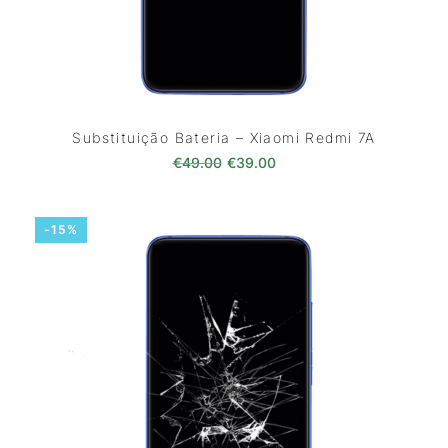
Substituição Bateria – Xiaomi Redmi 7A
O preço original era: €49.00.
O preço atual é: €39.0
€
49.00
€
39.00
-15%