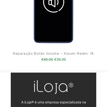
Reparação Botão Volume – Xiaomi Redmi 7A
O preço original era: €49.00.
O preço atual é: €39.0
€
49.00
€
39.00
A iLoja® é uma empresa especializada na