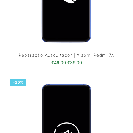
Reparação Auscultador | Xiaomi Redmi 7A
O preço original era: €49.00.
O preço atual é: €39.0
€
49.00
€
39.00
-20%