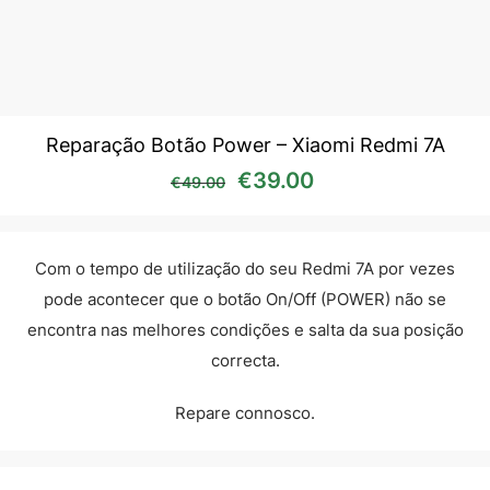
Reparação Botão Power – Xiaomi Redmi 7A
O preço original era: €49
O preço atual é:
€
39.00
€
49.00
Com o tempo de utilização do seu Redmi 7A por vezes
pode acontecer que o botão On/Off (POWER) não se
encontra nas melhores condições e salta da sua posição
correcta.
Repare connosco.