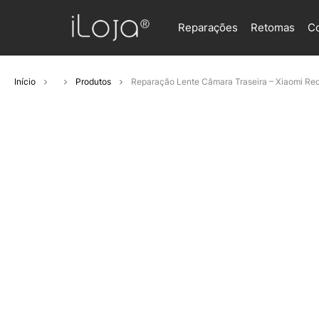
Reparações
Retomas
C
Início
Produtos
Reparação Lente Câmara Traseira – Xiaomi Re