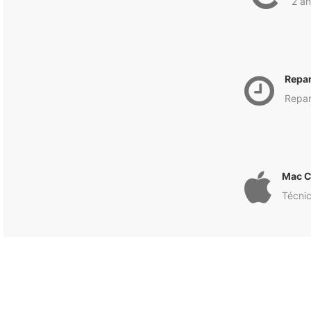
2 an
Repa
Repar
Mac C
Técnic