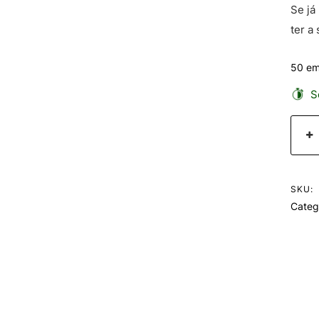
Se já
ter a
50 em
Se
SKU:
Categ