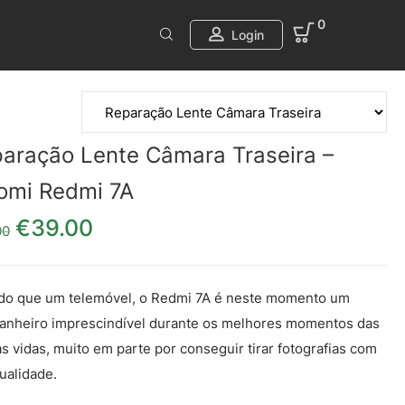
0
Login
aração Lente Câmara Traseira –
omi Redmi 7A
€
39.00
O preço original era: €49.00.
O preço atual é: €39.00.
00
do que um telemóvel, o Redmi 7A é neste momento um
nheiro imprescindível durante os melhores momentos das
s vidas, muito em parte por conseguir tirar fotografias com
ualidade.