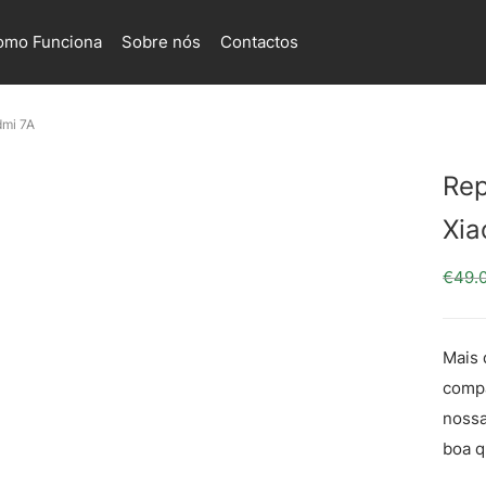
omo Funciona
Sobre nós
Contactos
dmi 7A
Rep
Xia
€
49.
Mais 
compa
nossa
boa q