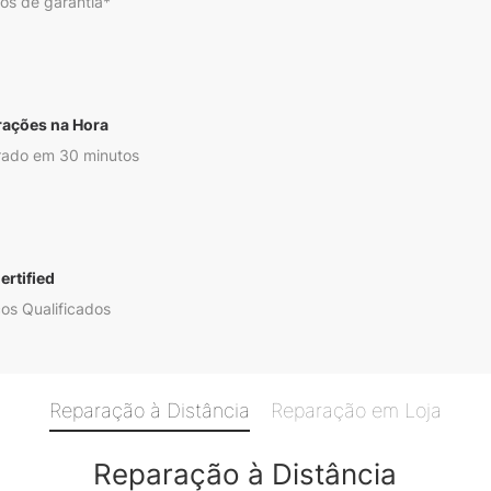
os de garantia*
rações na Hora
ado em 30 minutos
ertified
os Qualificados
Reparação à Distância
Reparação em Loja
Reparação à Distância