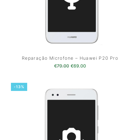
Reparação Microfone – Huawei P20 Pro
O preço original era: €79.00.
O preço atual é: €69.0
€
79.00
€
69.00
-13%