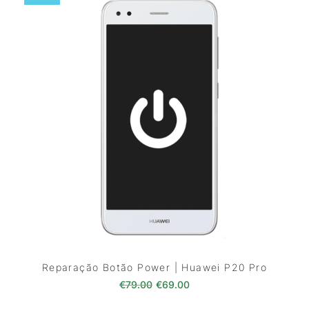
Reparação Botão Power | Huawei P20 Pro
O preço original era: €79.00.
O preço atual é: €69.0
€
79.00
€
69.00