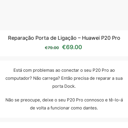
Reparação Porta de Ligação – Huawei P20 Pro
O preço original era: €79
O preço atual é:
€
69.00
€
79.00
Está com problemas ao conectar o seu P20 Pro ao
computador? Não carrega? Então precisa de reparar a sua
porta Dock.
Não se preocupe, deixe o seu P20 Pro connosco e tê-lo-á
de volta a funcionar como dantes.