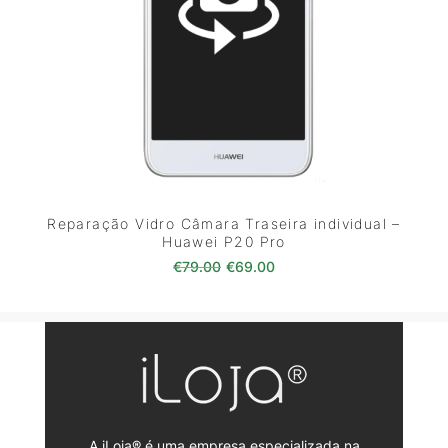
Reparação Vidro Câmara Traseira individual –
Huawei P20 Pro
O preço original era: €79.00.
O preço atual é: €69.0
€
79.00
€
69.00
A iLoja® é uma empresa especializada na