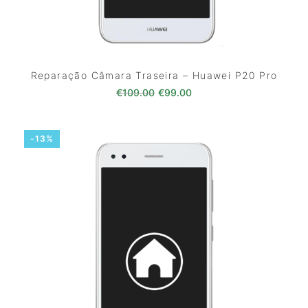
Reparação Câmara Traseira – Huawei P20 Pro
O preço original era: €109.00
O preço atual é: €99.0
€
109.00
€
99.00
-13%