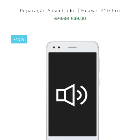
Reparação Auscultador | Huawei P20 Pro
O preço original era: €79.00.
O preço atual é: €69.0
€
79.00
€
69.00
-13%