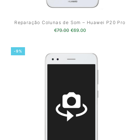
Reparação Colunas de Som – Huawei P20 Pro
O preço original era: €79.00.
O preço atual é: €69.0
€
79.00
€
69.00
-9%