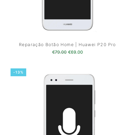
Reparação Botão Home | Huawei P20 Pro
O preço original era: €79.00.
O preço atual é: €69.0
€
79.00
€
69.00
-13%