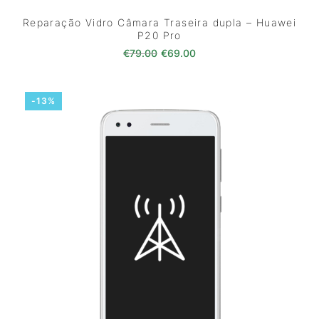
Reparação Vidro Câmara Traseira dupla – Huawei
P20 Pro
O preço original era: €79.00.
O preço atual é: €69.0
€
79.00
€
69.00
-13%