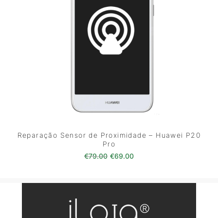
Reparação Sensor de Proximidade – Huawei P20
Pro
O preço original era: €79.00.
O preço atual é: €69.0
€
79.00
€
69.00