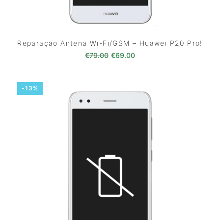
Reparação Antena Wi-Fi/GSM – Huawei P20 Pro!
O preço original era: €79.00.
O preço atual é: €69.0
€
79.00
€
69.00
-13%