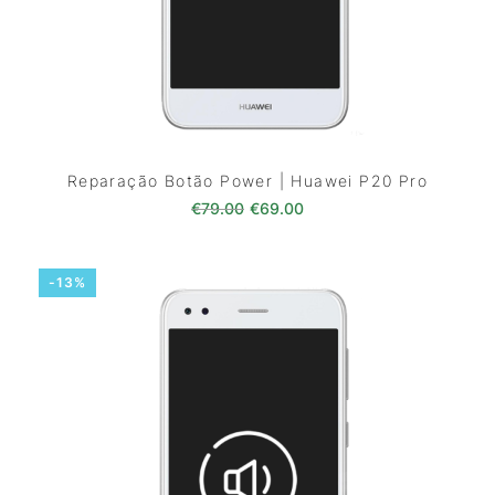
Reparação Botão Power | Huawei P20 Pro
O preço original era: €79.00.
O preço atual é: €69.0
€
79.00
€
69.00
-13%