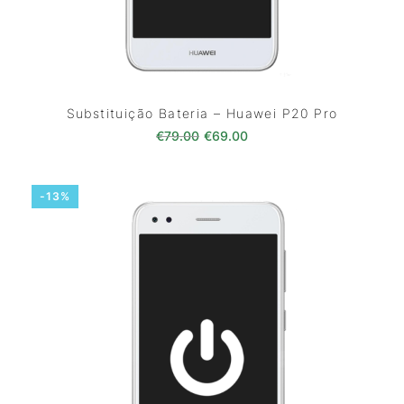
Substituição Bateria – Huawei P20 Pro
O preço original era: €79.00.
O preço atual é: €69.0
€
79.00
€
69.00
-13%