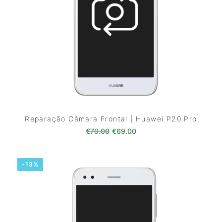
Reparação Câmara Frontal | Huawei P20 Pro
O preço original era: €79.00.
O preço atual é: €69.0
€
79.00
€
69.00
-13%