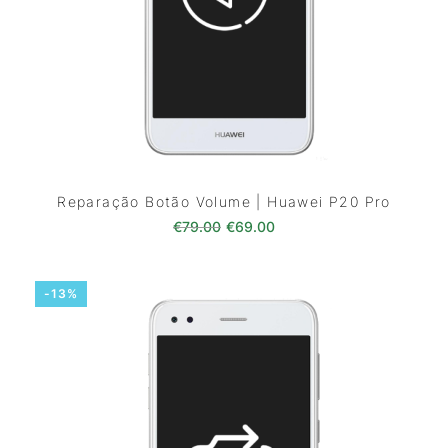
Reparação Botão Volume | Huawei P20 Pro
O preço original era: €79.00.
O preço atual é: €69.0
€
79.00
€
69.00
-13%