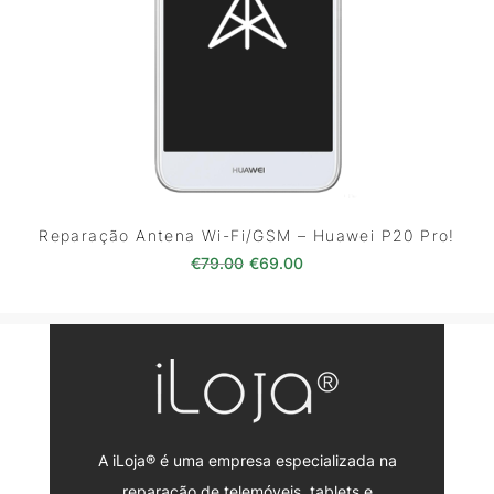
Reparação Antena Wi-Fi/GSM – Huawei P20 Pro!
O preço original era: €79.00.
O preço atual é: €69.0
€
79.00
€
69.00
A iLoja® é uma empresa especializada na
reparação de telemóveis, tablets e