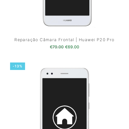
Reparação Câmara Frontal | Huawei P20 Pro
O preço original era: €79.00.
O preço atual é: €69.0
€
79.00
€
69.00
-13%