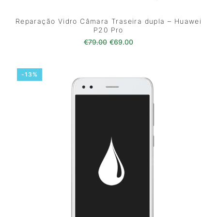
Reparação Vidro Câmara Traseira dupla – Huawei
P20 Pro
O preço original era: €79.00.
O preço atual é: €69.0
€
79.00
€
69.00
-13%