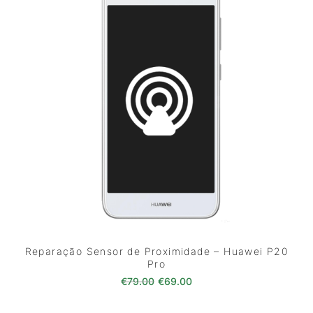
Reparação Sensor de Proximidade – Huawei P20
Pro
O preço original era: €79.00.
O preço atual é: €69.0
€
79.00
€
69.00