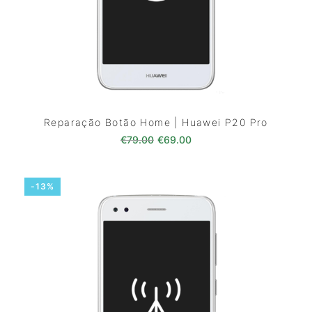
Reparação Botão Home | Huawei P20 Pro
O preço original era: €79.00.
O preço atual é: €69.0
€
79.00
€
69.00
-13%