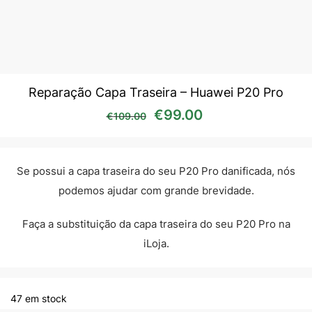
Reparação Capa Traseira – Huawei P20 Pro
O preço original era: €10
O preço atual é:
€
99.00
€
109.00
Se possui a capa traseira do seu P20 Pro danificada, nós
podemos ajudar com grande brevidade.
Faça a substituição da capa traseira do seu P20 Pro na
iLoja.
47 em stock