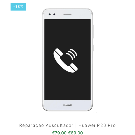
-13%
Reparação Auscultador | Huawei P20 Pro
O preço original era: €79.00.
O preço atual é: €69.0
€
79.00
€
69.00