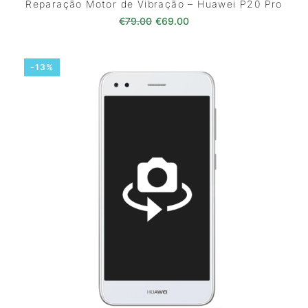
Reparação Motor de Vibração – Huawei P20 Pro
O preço original era: €79.00.
O preço atual é: €69.0
€
79.00
€
69.00
-13%