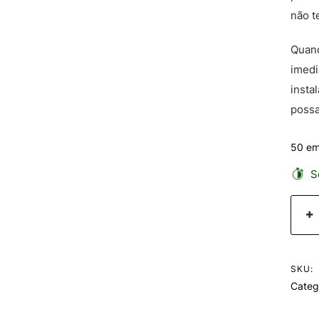
não t
Quand
imedi
insta
possa
50 em
Se
SKU:
Categ