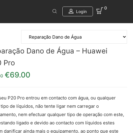
0
Login
aração Dano de Água – Huawei
 Pro
€
69.00
O preço original era: €79.00.
O preço atual é: €69.00.
00
seu P20 Pro entrou em contacto com água, ou qualquer
 tipo de líquidos, não tente ligar nem carregar o
amento, nem efectuar qualquer tipo de operação com este,
estando ligado e devido ao contacto com líquidos estes
 danificar ainda mais o equipamento, ao ponto que este