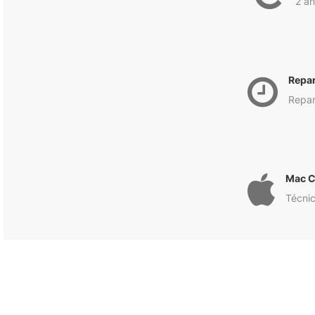
2 an
Repa
Repar
Mac C
Técnic