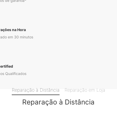
os de garantia*
rações na Hora
ado em 30 minutos
ertified
os Qualificados
Reparação à Distância
Reparação em Loja
Reparação à Distância