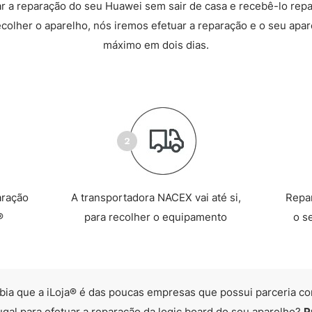
 a reparação do seu Huawei sem sair de casa e recebê-lo rep
recolher o aparelho, nós iremos efetuar a reparação e o seu apare
máximo em dois dias.
aração
A transportadora NACEX vai até si,
Repa
®
para recolher o equipamento
o s
bia que a iLoja® é das poucas empresas que possui parceria co
ugal para efetuar a reparação da logic board do seu aparelho?
P