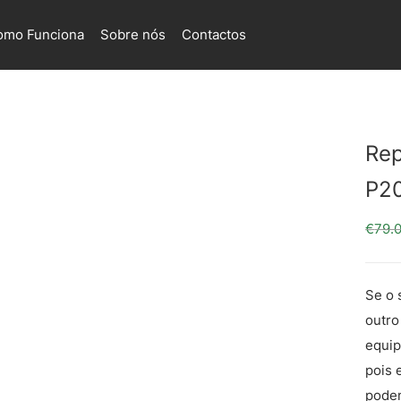
omo Funciona
Sobre nós
Contactos
Rep
P20
€
79.
Se o 
outro
equip
pois 
podem