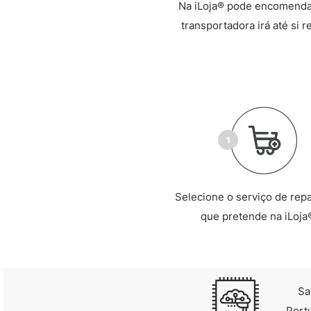
Na iLoja® pode encomendar
transportadora irá até si 
Selecione o serviço de rep
que pretende na iLoja
Sa
Port