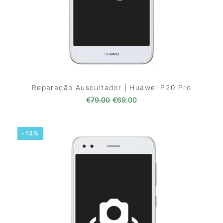
Reparação Auscultador | Huawei P20 Pro
O preço original era: €79.00.
O preço atual é: €69.0
€
79.00
€
69.00
-13%