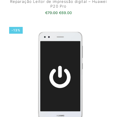
Reparação Leitor de impressão digital – Huawei
P20 Pro
O preço original era: €79.00.
O preço atual é: €69.0
€
79.00
€
69.00
-13%