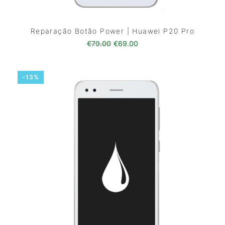
Reparação Botão Power | Huawei P20 Pro
O preço original era: €79.00.
O preço atual é: €69.0
€
79.00
€
69.00
-13%