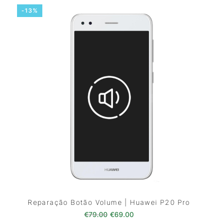
-13%
Reparação Botão Volume | Huawei P20 Pro
O preço original era: €79.00.
O preço atual é: €69.0
€
79.00
€
69.00