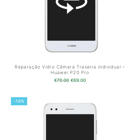
Reparação Vidro Câmara Traseira individual –
Huawei P20 Pro
O preço original era: €79.00.
O preço atual é: €69.0
€
79.00
€
69.00
-13%