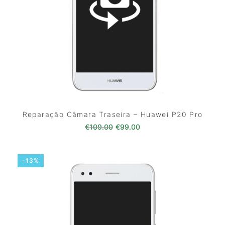
Reparação Câmara Traseira – Huawei P20 Pro
O preço original era: €109.00
O preço atual é: €99.0
€
109.00
€
99.00
-13%