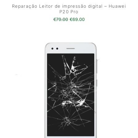
Reparação Leitor de impressão digital – Huawei
P20 Pro
O preço original era: €79.00.
O preço atual é: €69.0
€
79.00
€
69.00