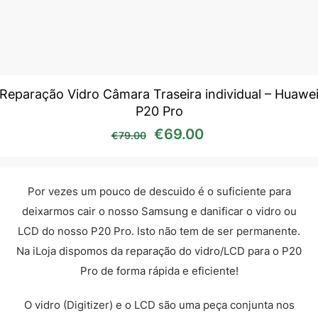
Reparação Vidro Câmara Traseira individual – Huawe
P20 Pro
O preço original era: €79
O preço atual é:
€
69.00
€
79.00
Por vezes um pouco de descuido é o suficiente para
deixarmos cair o nosso Samsung e danificar o vidro ou
LCD do nosso P20 Pro. Isto não tem de ser permanente.
Na iLoja dispomos da reparação do vidro/LCD para o P20
Pro de forma rápida e eficiente!
O vidro (Digitizer) e o LCD são uma peça conjunta nos