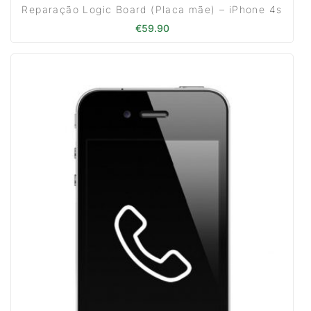
Reparação Logic Board (Placa mãe) – iPhone 4s
€
59.90