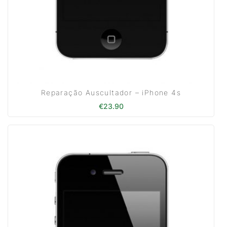
Reparação Auscultador – iPhone 4s
€
23.90