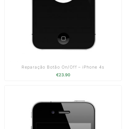
Reparação Botão On/Off – iPhone 4s
€
23.90