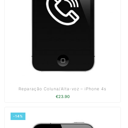
Reparação Coluna/Alta-voz – iPhone 4s
€
23.90
-14%