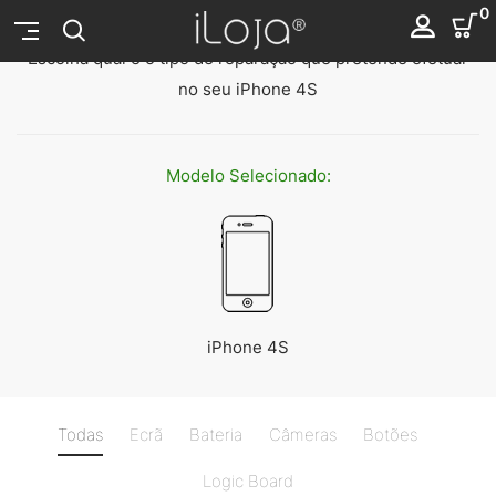
Reparação iPhone 4S
0
Escolha qual é o tipo de reparação que pretende efetuar
no seu iPhone 4S
Modelo
Selecionado:
iPhone 4S
Todas
Ecrã
Bateria
Câmeras
Botões
Logic Board