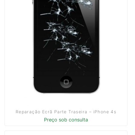
Reparação Ecrã Parte Traseira – iPhone 4s
Preço sob consulta