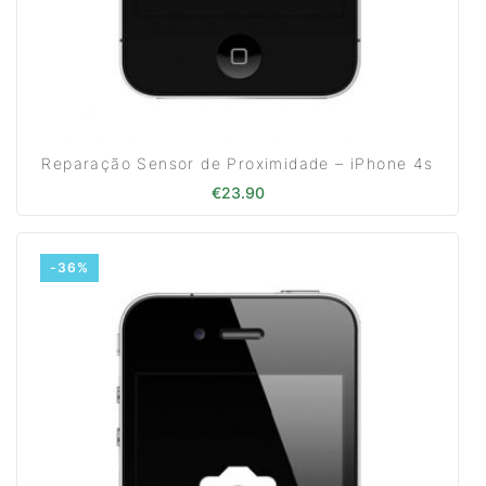
Reparação Sensor de Proximidade – iPhone 4s
€
23.90
-36%