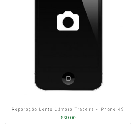
Reparação Lente Câmara Traseira - iPhone 4S
€
39.00