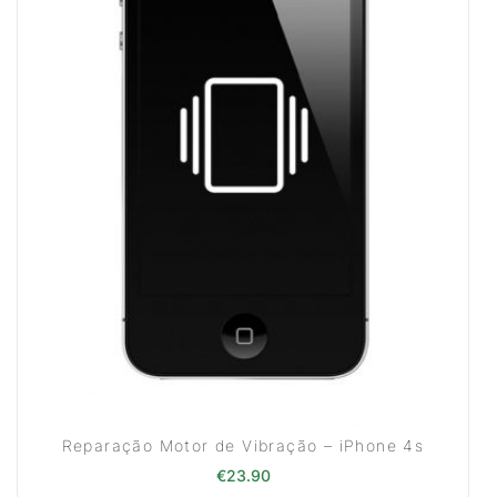
Reparação Motor de Vibração – iPhone 4s
€
23.90