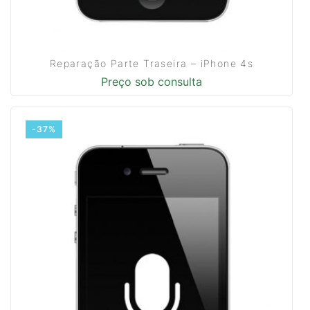
Reparação Parte Traseira – iPhone 4s
Preço sob consulta
-37%