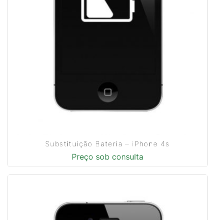
Substituição Bateria – iPhone 4s
Preço sob consulta