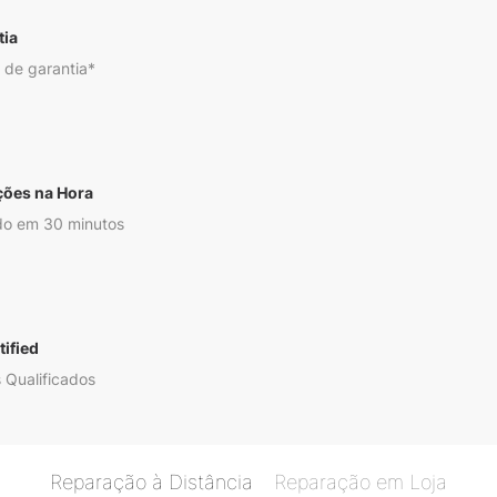
tia
 de garantia*
ções na Hora
o em 30 minutos
ified
 Qualificados
Reparação à Distância
Reparação em Loja