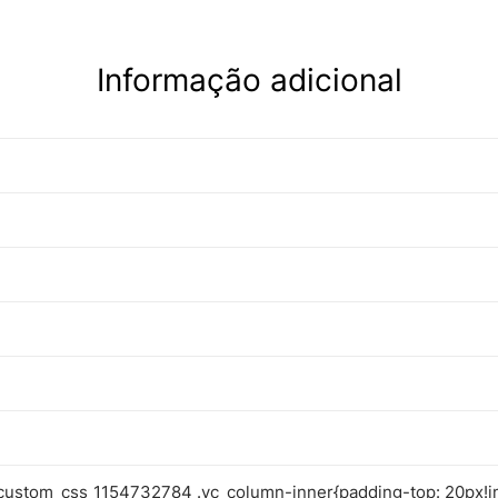
Informação adicional
custom_css_1154732784 .vc_column-inner{padding-top: 20px!i