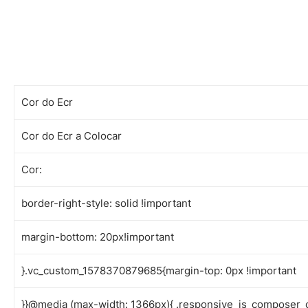
Cor do Ecr
Cor do Ecr a Colocar
Cor:
border-right-style: solid !important
margin-bottom: 20px!important
}.vc_custom_1578370879685{margin-top: 0px !important
}}@media (max-width: 1366px){ .responsive_js_composer_