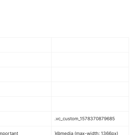
.vc_custom_1578370879685
mportant
}@media (max-width: 1366px)