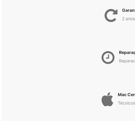
Garan
2 anos
Repara
Reparad
Mac Cert
Técnicos