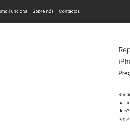
omo Funciona
Sobre nós
Contactos
Rep
iPh
Pre
Sendo
parti
dois?
repar