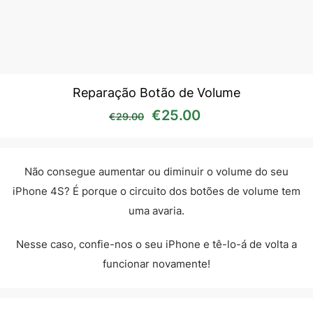
Reparação Botão de Volume
O preço original era: €29
O preço atual é:
€
25.00
€
29.00
Não consegue aumentar ou diminuir o volume do seu
iPhone 4S? É porque o circuito dos botões de volume tem
uma avaria.
Nesse caso, confie-nos o seu iPhone e tê-lo-á de volta a
funcionar novamente!