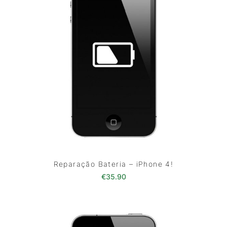
Reparação Bateria – iPhone 4!
€
35.90