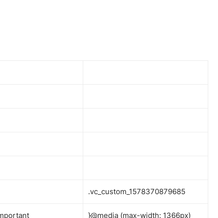
.vc_custom_1578370879685
mportant
}@media (max-width: 1366px)