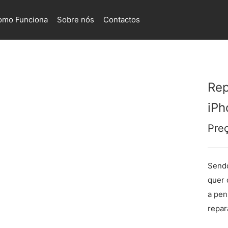
omo Funciona
Sobre nós
Contactos
Rep
iPh
Pre
Sendo
quer 
a pen
repar