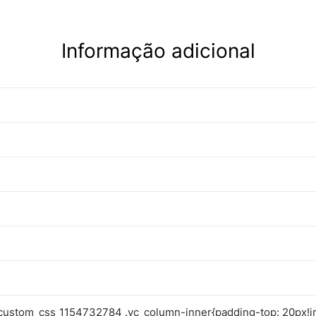
Informação adicional
custom_css_1154732784 .vc_column-inner{padding-top: 20px!i