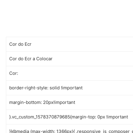
Cor do Ecr
Cor do Ecr a Colocar
Cor:
border-right-style: solid !important
margin-bottom: 20px!important
}.vc_custom_1578370879685{margin-top: 0px !important
}}@media (max-width: 1366px){ .responsive_js_composer_