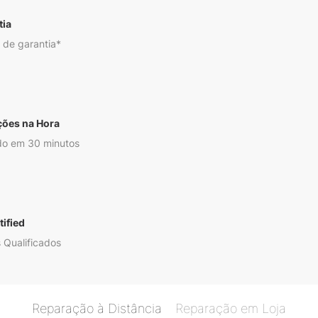
tia
 de garantia*
ções na Hora
o em 30 minutos
ified
 Qualificados
Reparação à Distância
Reparação em Loja