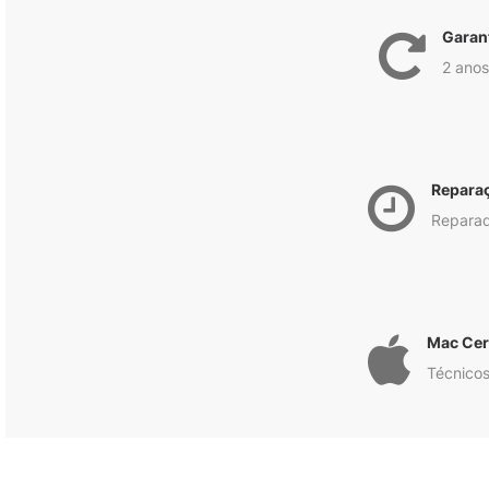
Garan
2 anos
Repara
Reparad
Mac Cert
Técnicos