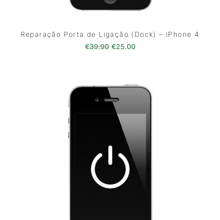
Reparação Porta de Ligação (Dock) – iPhone 4
O preço original era: €39.90.
O preço atual é: €25.0
€
39.90
€
25.00