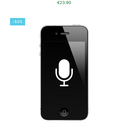
€
23.90
-52%