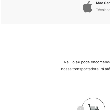
Mac Cert
Técnicos
Na iLoja® pode encomenda
nossa transportadora irá até