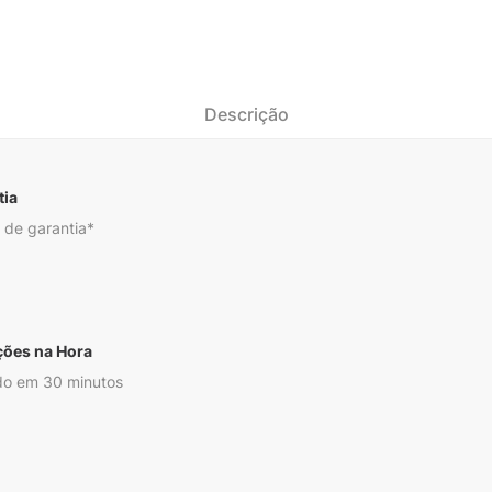
Descrição
tia
 de garantia*
ções na Hora
o em 30 minutos