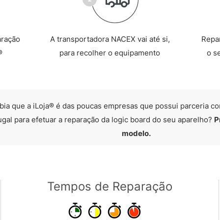
aração
A transportadora NACEX vai até si,
Repa
®
para recolher o equipamento
o s
bia que a iLoja® é das poucas empresas que possui parceria co
ugal para efetuar a reparação da logic board do seu aparelho?
P
modelo.
Tempos de Reparação