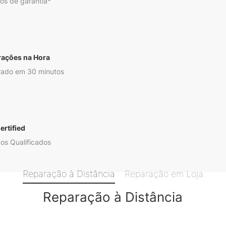
os de garantia*
rações na Hora
ado em 30 minutos
ertified
os Qualificados
Reparação à Distância
Reparação em Loja
Reparação à Distância