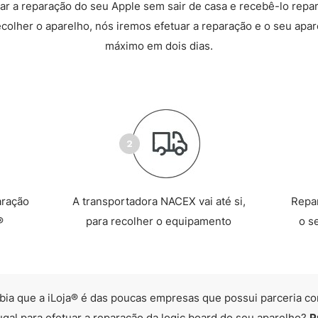
r a reparação do seu Apple sem sair de casa e recebê-lo repa
recolher o aparelho, nós iremos efetuar a reparação e o seu apare
máximo em dois dias.
aração
A transportadora NACEX vai até si,
Repa
®
para recolher o equipamento
o s
bia que a iLoja® é das poucas empresas que possui parceria co
ugal para efetuar a reparação da logic board do seu aparelho?
P