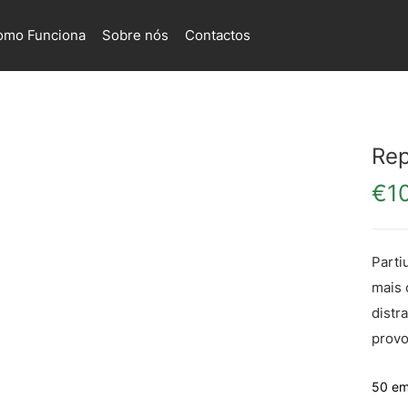
omo Funciona
Sobre nós
Contactos
Rep
€
1
Parti
mais 
distr
provo
50 em