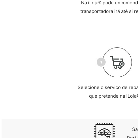
Na iLoja® pode encomenda
transportadora irá até si 
Selecione o serviço de rep
que pretende na iLoja
Sa
Port