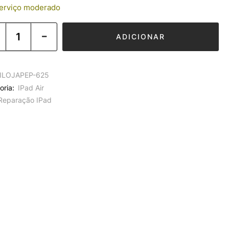
rviço moderado
ADICIONAR
ILOJAPEP-625
oria:
IPad Air
Reparação IPad