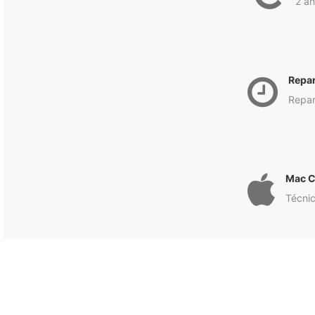
2 an
Repa
Repar
Mac C
Técnic